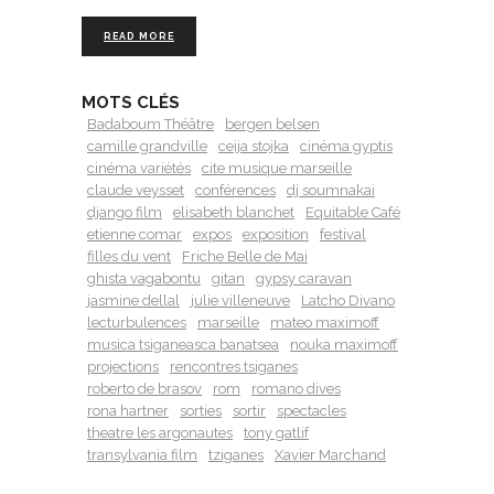
READ MORE
MOTS CLÉS
Badaboum Théâtre
bergen belsen
camille grandville
ceija stojka
cinéma gyptis
cinéma variétés
cite musique marseille
claude veysset
conférences
dj soumnakai
django film
elisabeth blanchet
Equitable Café
etienne comar
expos
exposition
festival
filles du vent
Friche Belle de Mai
ghista vagabontu
gitan
gypsy caravan
jasmine dellal
julie villeneuve
Latcho Divano
lecturbulences
marseille
mateo maximoff
musica tsiganeasca banatsea
nouka maximoff
projections
rencontres tsiganes
roberto de brasov
rom
romano dives
rona hartner
sorties
sortir
spectacles
theatre les argonautes
tony gatlif
transylvania film
tziganes
Xavier Marchand