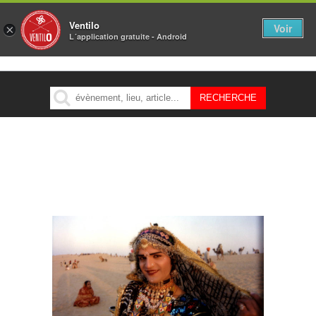
Ventilo
Voir
×
L´application gratuite - Android
MENU