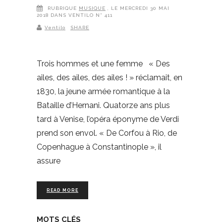
RUBRIQUE
MUSIQUE
, LE MERCREDI 30 MAI
2018 DANS VENTILO N° 411
Ventilo
SHARE
Trois hommes et une femme « Des
ailes, des ailes, des ailes ! » réclamait, en
1830, la jeune armée romantique à la
Bataille d’Hernani. Quatorze ans plus
tard à Venise, l’opéra éponyme de Verdi
prend son envol. « De Corfou à Rio, de
Copenhague à Constantinople », il
assure
READ MORE
MOTS CLÉS