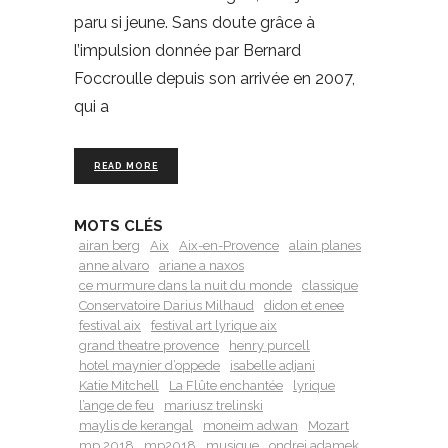
paru si jeune. Sans doute grâce à
l’impulsion donnée par Bernard
Foccroulle depuis son arrivée en 2007,
qui a
READ MORE
MOTS CLÉS
airan berg
Aix
Aix-en-Provence
alain planes
anne alvaro
ariane a naxos
ce murmure dans la nuit du monde
classique
Conservatoire Darius Milhaud
didon et enee
festival aix
festival art lyrique aix
grand theatre provence
henry purcell
hotel maynier d’oppede
isabelle adjani
Katie Mitchell
La Flûte enchantée
lyrique
l’ange de feu
mariusz trelinski
maylis de kerangal
moneim adwan
Mozart
mp 2018
mp2018
musique
ondrej adamek