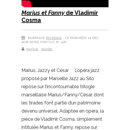
Marius et Fanny
de Vladimir
Cosma
RUBRIQUE
MUSIQUE
, LE MERCREDI 12 DÉC
2018 DANS VENTILO N° 420
Ventilo
SHARE
Marius, Jazzy et César L’opéra jazz
proposé par Marseille Jazz au Silo
repose sur l’incontournable trilogie
marseillaise Marius/Fanny/César, dont
les tirades font partie d’un patrimoine
devenu universel. Adaptée en opéra, la
pièce de Vladimir Cosma, simplement
intitulée Marius et Fanny, repose sur