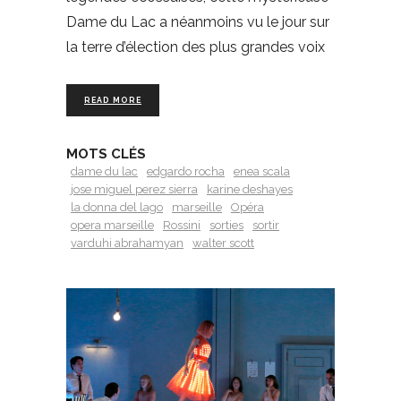
Dame du Lac a néanmoins vu le jour sur
la terre d’élection des plus grandes voix
READ MORE
MOTS CLÉS
dame du lac
edgardo rocha
enea scala
jose miguel perez sierra
karine deshayes
la donna del lago
marseille
Opéra
opera marseille
Rossini
sorties
sortir
varduhi abrahamyan
walter scott