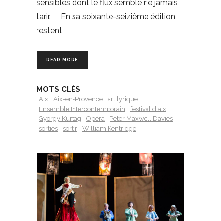
sensibles dont le flux semble ne jamais
tarir. En sa soixante-seizième édition,
restent
READ MORE
MOTS CLÉS
Aix
Aix-en-Provence
art lyrique
Ensemble Intercontemporain
festival d aix
Gyorgy Kurtag
Opéra
Peter Maxwell Davies
sorties
sortir
William Kentridge