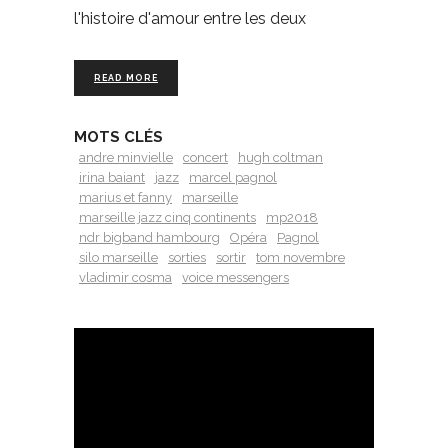
l'histoire d'amour entre les deux
READ MORE
MOTS CLÉS
andre minvielle
concert
hugh coltman
irina baiant
jazz
marcel pagnol
marius et fanny
marseille
marseille jazz cinq continents
mp2018
ndr bigband hambourg
Opéra
Pagnol
silo marseille
sorties
sortir
tom novembre
vladimir cosma
voice messengers