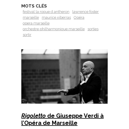
MOTS CLÉS
festival la roque d antheron
lawrence foster
marseille
maurice xiberras
Opéra
opera marseille
orchestre philharmonique marseille
sorties
sortir
Rigoletto
de Giuseppe Verdi à
l’Opéra de Marseille