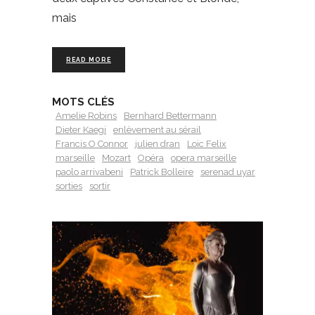
mais
READ MORE
MOTS CLÉS
Amelie Robins
Bernhard Bettermann
Dieter Kaegi
enlèvement au sérail
Francis O Connor
julien dran
Loic Felix
marseille
Mozart
Opéra
opera marseille
paolo arrivabeni
Patrick Bolleire
serenad uyar
sorties
sortir