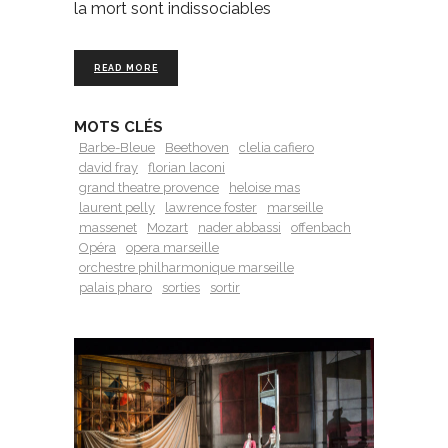
la mort sont indissociables
READ MORE
MOTS CLÉS
Barbe-Bleue
Beethoven
clelia cafiero
david fray
florian laconi
grand theatre provence
heloise mas
laurent pelly
lawrence foster
marseille
massenet
Mozart
nader abbassi
offenbach
Opéra
opera marseille
orchestre philharmonique marseille
palais pharo
sorties
sortir