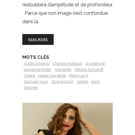
redoublera d’amplitude et de profondeur.
Parce que son image s’est confondue
dans la
READ MORE
MOTS CLÉS
Aude Extremo
charles roubaud
la walkyrie
lawrence foster
marseille
Nikolai Schukoff
Opéra
opera marseille
Petra Lang
Samuel Youn
Sophie Koch
sorties
sortir
Wagner