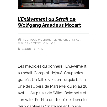
L’Enlèvement au Sérail
de
Wolfgang Amadeus Mozart
RUBRIQUE
MUSIQUE
, LE MERCREDI 13 AVR
2022 DANS VENTILO N° 462
Ventilo
SHARE
Les mélodies du bonheur Enlèvement
au sérail. Complot déjoué. Coupables
graciés. Un fait-divers en Turquie fait la
Une de l’Opéra de Marseille, du 19 au 26
avril. Au palais de Sélim, Belmonte et
son valet Pedrillo ont tenté de libérer les
deux captives Constance et Blonde,