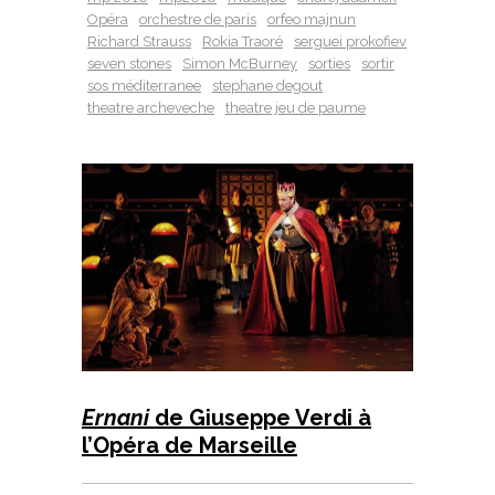
Opéra
orchestre de paris
orfeo majnun
Richard Strauss
Rokia Traoré
serguei prokofiev
seven stones
Simon McBurney
sorties
sortir
sos méditerranee
stephane degout
theatre archeveche
theatre jeu de paume
Ernani
de Giuseppe Verdi à
l’Opéra de Marseille