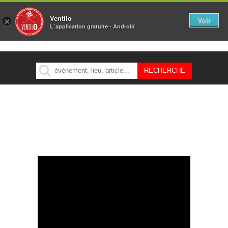
Ventilo
Voir
×
L´application gratuite - Android
MENU