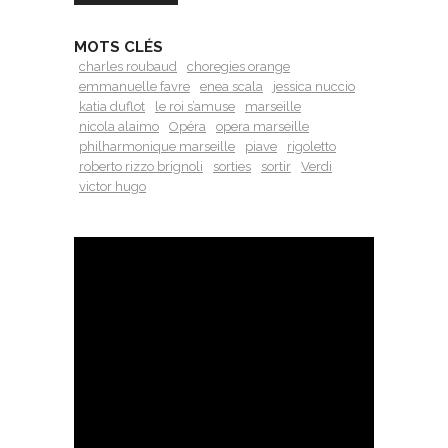
MOTS CLÉS
charles roubaud
choregies orange
emmanuelle favre
enea scala
jessica nuccio
katia duflot
le roi s’amuse
marseille
nicola alaimo
Opéra
opera marseille
philharmonique marseille
piave
rigoletto
roberto rizzo brignoli
sorties
sortir
Verdi
victor hugo