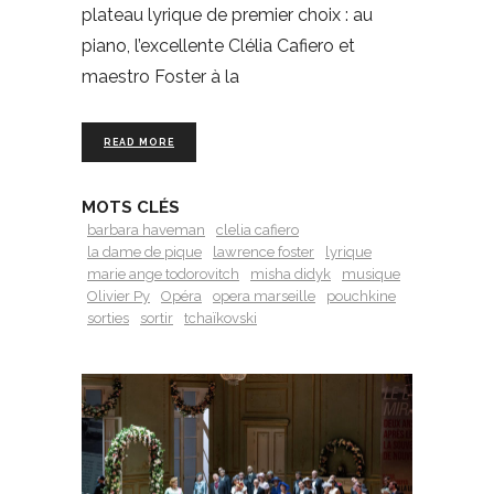
plateau lyrique de premier choix : au
piano, l’excellente Clélia Cafiero et
maestro Foster à la
READ MORE
MOTS CLÉS
barbara haveman
clelia cafiero
la dame de pique
lawrence foster
lyrique
marie ange todorovitch
misha didyk
musique
Olivier Py
Opéra
opera marseille
pouchkine
sorties
sortir
tchaïkovski