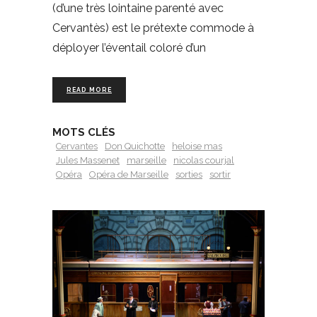
(d’une très lointaine parenté avec
Cervantès) est le prétexte commode à
déployer l’éventail coloré d’un
READ MORE
MOTS CLÉS
Cervantes
Don Quichotte
heloise mas
Jules Massenet
marseille
nicolas courjal
Opéra
Opéra de Marseille
sorties
sortir