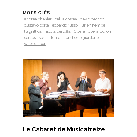
MOTS CLÉS
andrea chenier
cellia costea
devid cecconi
dustavo porta
edoardo russo
jurjen hempel
luigi illica
nicola berloffa
Opéra
opera toulon
sorties
sortir
toulon
umberto giordano
valerio tiberi
Le Cabaret de Musicatreize