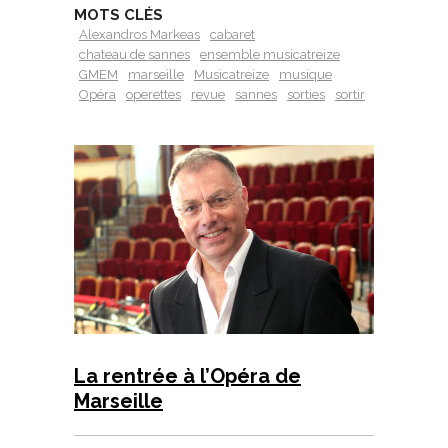
MOTS CLÉS
Alexandros Markeas
cabaret
chateau de sannes
ensemble musicatreize
GMEM
marseille
Musicatreize
musique
Opéra
operettes
revue
sannes
sorties
sortir
La rentrée à l’Opéra de
Marseille