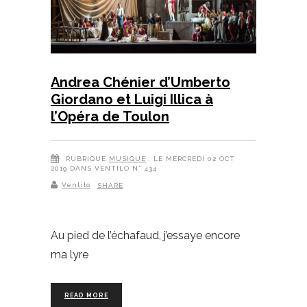
Andrea Chénier d’Umberto
Giordano et Luigi Illica à
l’Opéra de Toulon
RUBRIQUE
MUSIQUE
, LE MERCREDI 02 OCT
2019 DANS VENTILO N° 434
Ventilo
SHARE
Au pied de l’échafaud, j’essaye encore
ma lyre
READ MORE