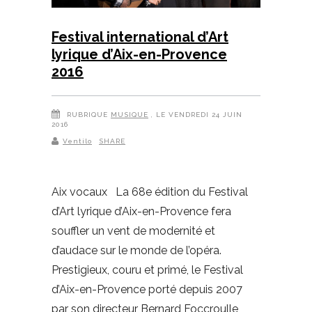
Festival international d’Art
lyrique d’Aix-en-Provence
2016
RUBRIQUE
MUSIQUE
, LE VENDREDI 24 JUIN
2016
Ventilo
SHARE
Aix vocaux La 68e édition du Festival
d’Art lyrique d’Aix-en-Provence fera
souffler un vent de modernité et
d’audace sur le monde de l’opéra.
Prestigieux, couru et primé, le Festival
d’Aix-en-Provence porté depuis 2007
par son directeur Bernard Foccroulle