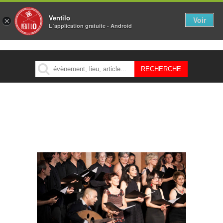
Ventilo
Voir
×
L´application gratuite - Android
MENU