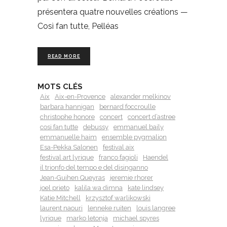
présentera quatre nouvelles créations —
Così fan tutte, Pelléas
READ MORE
MOTS CLÉS
Aix
Aix-en-Provence
alexander melkinov
barbara hannigan
bernard foccroulle
christophe honore
concert
concert d’astree
cosi fan tutte
debussy
emmanuel baily
emmanuelle haim
ensemble pygmalion
Esa-Pekka Salonen
festival aix
festival art lyrique
franco fagioli
Haendel
il trionfo del tempo e del disinganno
Jean-Guihen Queyras
jeremie rhorer
joel prieto
kalila wa dimna
kate lindsey
Katie Mitchell
krzysztof warlikowski
laurent naouri
lenneke ruiten
louis langree
lyrique
marko letonja
michael spyres