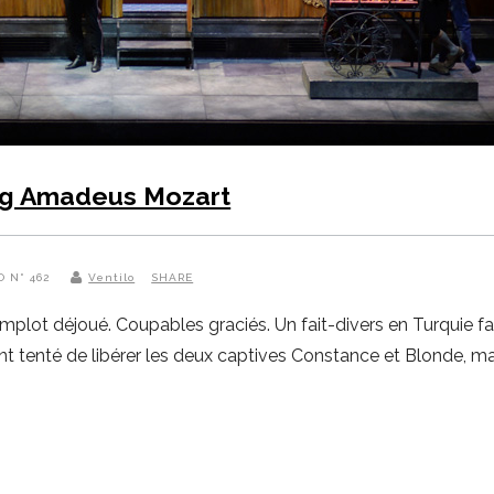
g Amadeus Mozart
O N° 462
Ventilo
SHARE
ot déjoué. Coupables graciés. Un fait-divers en Turquie fait
ont tenté de libérer les deux captives Constance et Blonde, ma