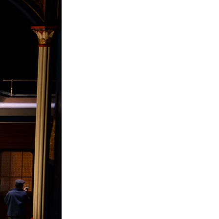
La Ville-sans-Nom, Marseille
dans la bouche de ceux qui
l’assassinent
de Bruno Le
Dantec