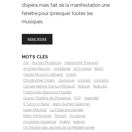
d’opéra mais fait de la manifestation une
fenêtre pour (presque) toutes les
musiques.
READ MORE
MOTS CLÉS
Aix
Aix-en-Provence
Alexandre Tharaud
Andrea Marcon
Ariodante
art lyrique
Bach
Cécile McLorin Salvant
chant
Christopher Alden
classique
concert
concerts
Conservatoire Darius Milhaud
festival
festivals
Freiburger Barockorchester
Grand Théâtre de Provence
GTP
Haendel
Il Turco in Italia
Jean-Guihen Queyras
Katie Mitchell
La Flûte enchantée
Marc Minkowski
Mozart
musique
musique classique
Opéra
opéras
Orchestre des Jeunes de la Méditerranée