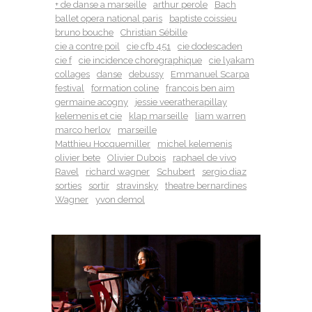
+ de danse a marseille
arthur perole
Bach
ballet opera national paris
baptiste coissieu
bruno bouche
Christian Sébille
cie a contre poil
cie cfb 451
cie dodescaden
cie f
cie incidence choregraphique
cie lyakam
collages
danse
debussy
Emmanuel Scarpa
festival
formation coline
francois ben aim
germaine acogny
jessie veeratherapillay
kelemenis et cie
klap marseille
liam warren
marco herlov
marseille
Matthieu Hocquemiller
michel kelemenis
olivier bete
Olivier Dubois
raphael de vivo
Ravel
richard wagner
Schubert
sergio diaz
sorties
sortir
stravinsky
theatre bernardines
Wagner
yvon demol