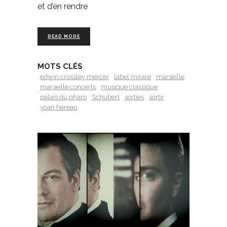
et d’en rendre
READ MORE
MOTS CLÉS
edwin crossley mercer
label mirare
marseille
marseille concerts
musique classique
palais du pharo
Schubert
sorties
sortir
yoan hereau