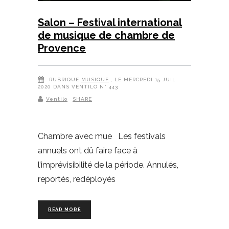
Salon – Festival international
de musique de chambre de
Provence
RUBRIQUE
MUSIQUE
, LE MERCREDI 15 JUIL
2020 DANS VENTILO N° 443
Ventilo
SHARE
Chambre avec mue Les festivals
annuels ont dû faire face à
l’imprévisibilité de la période. Annulés,
reportés, redéployés
READ MORE