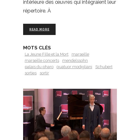
intérieure des œuvres qui intégraient leur
répertoire. À
READ MORE
MOTS CLÉS
La Jeune Fille et la Mort
marseille
marseille concerts
mendelssohn
palais du pharo
quatuor modigliani
Schubert
sorties
sortir