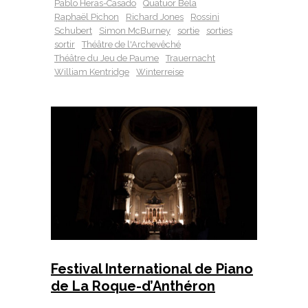
Pablo Heras-Casado
Quatuor Béla
Raphaël Pichon
Richard Jones
Rossini
Schubert
Simon McBurney
sortie
sorties
sortir
Théâtre de l'Archevêché
Théâtre du Jeu de Paume
Trauernacht
William Kentridge
Winterreise
Festival International de Piano
de La Roque-d’Anthéron