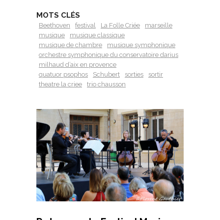
MOTS CLÉS
Beethoven
festival
La Folle Criée
marseille
musique
musique classique
musique de chambre
musique symphonique
orchestre symphonique du conservatoire darius
milhaud d’aix en provence
quatuor psophos
Schubert
sorties
sortir
theatre la criee
trio chausson