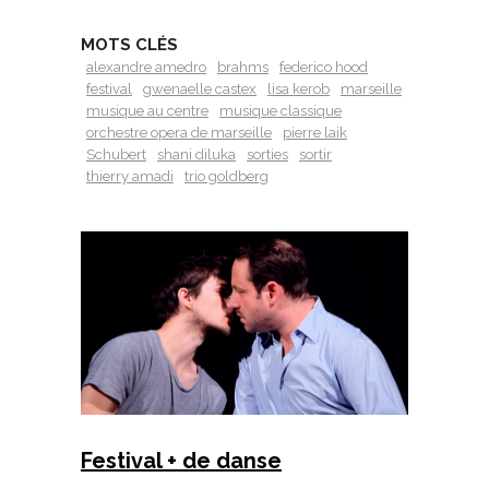
MOTS CLÉS
alexandre amedro
brahms
federico hood
festival
gwenaelle castex
lisa kerob
marseille
musique au centre
musique classique
orchestre opera de marseille
pierre laik
Schubert
shani diluka
sorties
sortir
thierry amadi
trio goldberg
Festival + de danse