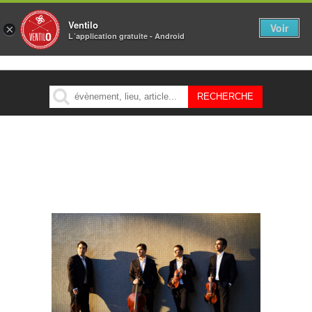
Ventilo
Voir
×
L´application gratuite - Android
MENU