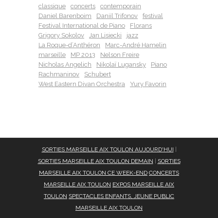
classique
concerts
contemporain
Daniel Barenboim
Daniil Trifonov
festival
Festival International de Piano
Florans
Grigory Sokolov
Jan Lisiecki
jazz
La Roque-d’Anthéron
Marc-André Hamelin
marseille
MP 2013
Nelson Freire
Nicholas Angelich
Nikolaï Lugansky
Piano
Rachmaninov
Schubert
West Eastern Divan Orchestra
Yury Favorin
SORTIES MARSEILLE AIX TOULON AUJOURD'HUI
|
SORTIES MARSEILLE AIX TOULON DEMAIN
|
SORTIES
MARSEILLE AIX TOULON CE WEEK-END
CONCERTS
MARSEILLE AIX TOULON
EXPOS MARSEILLE AIX
TOULON
SPECTACLES ENFANTS, JEUNE PUBLIC
MARSEILLE AIX TOULON