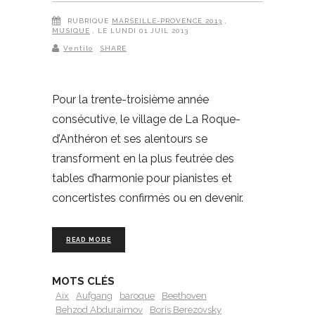
RUBRIQUE
MARSEILLE-PROVENCE 2013
,
MUSIQUE
, LE LUNDI 01 JUIL 2013
Ventilo
SHARE
Pour la trente-troisième année
consécutive, le village de La Roque-
d’Anthéron et ses alentours se
transforment en la plus feutrée des
tables d’harmonie pour pianistes et
concertistes confirmés ou en devenir.
READ MORE
MOTS CLÉS
Aix
Aufgang
baroque
Beethoven
Behzod Abduraimov
Boris Berezovsky