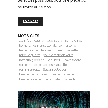
les futurs possibles, pour une pièce qui
se frotte au temps,
READ MORE
MOTS CLÉS
alain fourneau
Arnaud Saury
Bernardines
bernardines marseille
danse marseille
heiner muller
leonard cohen
marseille
mireille guerre
pour le reste on verra
raffaella giordano
Schubert
Shakespeare
sortie marseille
sorties marseille
sortir marseille
Suzanne Joubert
theatre bernardines
theatre marseille
theatre mireille guerre
valentina bechi