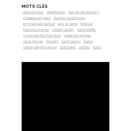
MOTS CLÉS
alesssio bax
Beethoven
benoit de barsony
chateau emperi
daishin kashimoto
emmanuel pahud
eric le sage
festival
francois meyer
gilbert audin
karol beffa
musique de chambre
natacha regnier
paul meyer
Rossini
saint saëns
Salon
Salon-de-Provence
Schubert
sorties
sortir