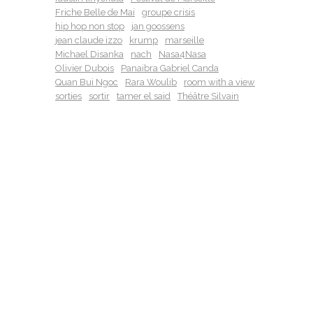
Friche Belle de Mai
groupe crisis
hip hop non stop
jan goossens
jean claude izzo
krump
marseille
Michael Disanka
nach
Nasa4Nasa
Olivier Dubois
Panaibra Gabriel Canda
Quan Bui Ngoc
Rara Woulib
room with a view
sorties
sortir
tamer el said
Théâtre Silvain