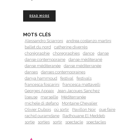
READ MORE
MOTS CLÉS
Alessandro Sciarroni
andrea costanzo martini
ballet du nord
catherine diverrès
chorégraphie
choregraphies
dance
danse
danse contemporaine
danse méditerané
danse méditeranée
danse méditerranée
danses
danses contemporaines
danya hammoud
festival
festivals
francesca foscarini
francesca mattavelli
Georges Appaix
Jean-Jacques Sanchez
liseuse
marseille
Méditerranée
michele di stefano
Montaine Chevalier
Olivier Dubois
où sortir
Pavillon Noir
que faire
rachid ouramdane
Radhouane El Meddeb
sortie
sorties
sortir
spectacle
spectacles