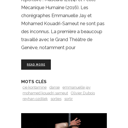
Mécanique Humaine (2016). Les
chorégraphes Emmanuelle Jay et
Mohamed Kouadri-Sameut ne sont pas
des inconnus. La première a beaucoup
travaillé avec le Grand Théâtre de
Genève, notamment pour
READ MORE
MOTS CLÉS
cie kontamine
danse
emmanuelle jay
mohamed kouadri sameut
Olivier Dubois
reyhan ozdilek
sorties
sortir