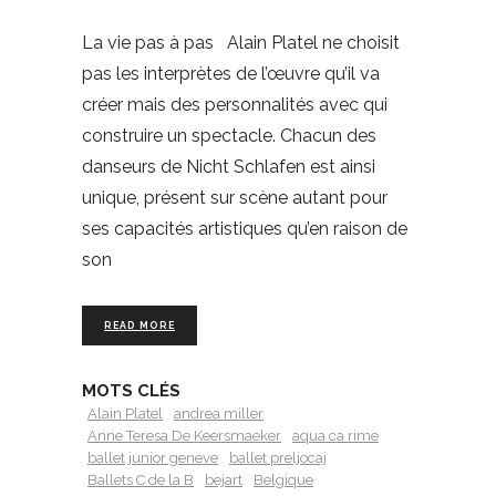
La vie pas à pas Alain Platel ne choisit
pas les interprètes de l’œuvre qu’il va
créer mais des personnalités avec qui
construire un spectacle. Chacun des
danseurs de Nicht Schlafen est ainsi
unique, présent sur scène autant pour
ses capacités artistiques qu’en raison de
son
READ MORE
MOTS CLÉS
Alain Platel
andrea miller
Anne Teresa De Keersmaeker
aqua ca rime
ballet junior geneve
ballet preljocaj
Ballets C de la B
bejart
Belgique