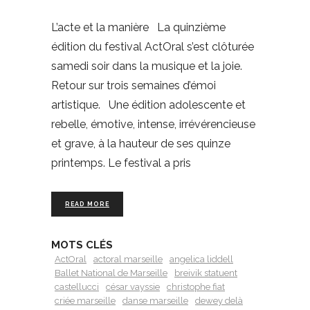
L’acte et la manière La quinzième
édition du festival ActOral s’est clôturée
samedi soir dans la musique et la joie.
Retour sur trois semaines d’émoi
artistique. Une édition adolescente et
rebelle, émotive, intense, irrévérencieuse
et grave, à la hauteur de ses quinze
printemps. Le festival a pris
READ MORE
MOTS CLÉS
ActOral
actoral marseille
angelica liddell
Ballet National de Marseille
breivik statuent
castellucci
césar vayssie
christophe fiat
criée marseille
danse marseille
dewey delà