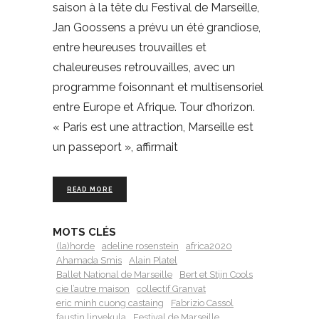
saison à la tête du Festival de Marseille,
Jan Goossens a prévu un été grandiose,
entre heureuses trouvailles et
chaleureuses retrouvailles, avec un
programme foisonnant et multisensoriel
entre Europe et Afrique. Tour d’horizon.
« Paris est une attraction, Marseille est
un passeport », affirmait
READ MORE
MOTS CLÉS
(la)horde
adeline rosenstein
africa2020
Ahamada Smis
Alain Platel
Ballet National de Marseille
Bert et Stijn Cools
cie l’autre maison
collectif Granvat
eric minh cuong castaing
Fabrizio Cassol
faustin linyekula
Festival de Marseille