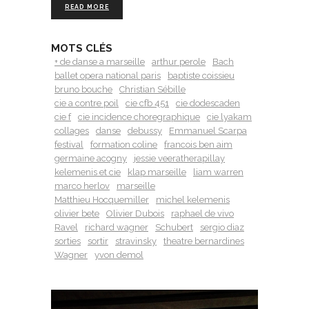
READ MORE
MOTS CLÉS
+ de danse a marseille
arthur perole
Bach
ballet opera national paris
baptiste coissieu
bruno bouche
Christian Sébille
cie a contre poil
cie cfb 451
cie dodescaden
cie f
cie incidence choregraphique
cie lyakam
collages
danse
debussy
Emmanuel Scarpa
festival
formation coline
francois ben aim
germaine acogny
jessie veeratherapillay
kelemenis et cie
klap marseille
liam warren
marco herlov
marseille
Matthieu Hocquemiller
michel kelemenis
olivier bete
Olivier Dubois
raphael de vivo
Ravel
richard wagner
Schubert
sergio diaz
sorties
sortir
stravinsky
theatre bernardines
Wagner
yvon demol