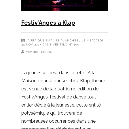
Festiv’Anges à Klap
RUBRIQUE
SUR LES PLANCHES
, LE MERCREDI
29 NOV 2017 DANS VENTILO N° 400
Ventilo
SHARE
La jeunesse, c’est dans la fête À la
Maison pour la danse, chez Klap, l’heure
est venue de la quatrième édition de
Festiv’Anges, festival de danse tout
entier dédié à la jeunesse, cette entité
polysémique qui trouvera de
nombreuses occurrences dans une