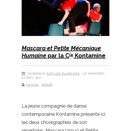
Mascara et Petite Mécanique
Humaine
par la C
Kontamine
ie
RUBRIQUE
SUR LES PLANCHES
, LE MERCREDI
01 NOV 2017
Ventilo
SHARE
La jeune compagnie de danse
contemporaine Kontamine présente ici
les deux chorégraphies de son
répertoire : Mascara (2014) et Petite