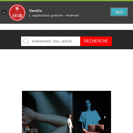
Ventilo
Voir
×
L´application gratuite - Android
MENU