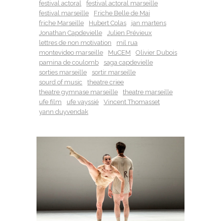
festival actoral
festival actoral marseille
festival marseille
Friche Belle de Mai
friche Marseille
Hubert Colas
jan martens
Jonathan Capdevielle
Julien Prévieux
lettres de non motivation
mil rua
montevideo marseille
MuCEM
Olivier Dubois
pamina de coulomb
saga capdevielle
sorties marseille
sortir marseille
sourd of music
theatre criee
theatre gymnase marseille
theatre marseille
ufe film
ufe vayssié
Vincent Thomasset
yann duyvendak