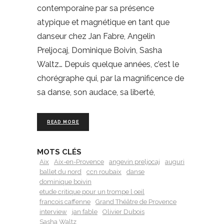
contemporaine par sa présence
atypique et magnétique en tant que
danseur chez Jan Fabre, Angelin
Preljocaj, Dominique Boivin, Sasha
Waltz… Depuis quelque années, c’est le
chorégraphe qui, par la magnificence de
sa danse, son audace, sa liberté,
READ MORE
MOTS CLÉS
Aix
Aix-en-Provence
angevin preljocaj
auguri
ballet du nord
ccn roubaix
danse
dominique boivin
etude critique pour un trompe l oeil
francois caffenne
Grand Théâtre de Provence
interview
jan fable
Olivier Dubois
Sasha Waltz