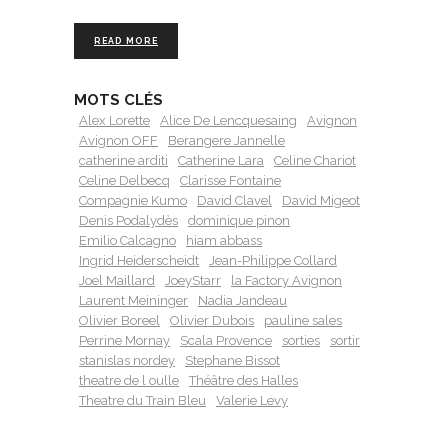
READ MORE
MOTS CLÉS
Alex Lorette
Alice De Lencquesaing
Avignon
Avignon OFF
Berangere Jannelle
catherine arditi
Catherine Lara
Celine Chariot
Celine Delbecq
Clarisse Fontaine
Compagnie Kumo
David Clavel
David Migeot
Denis Podalydès
dominique pinon
Emilio Calcagno
hiam abbass
Ingrid Heiderscheidt
Jean-Philippe Collard
Joel Maillard
JoeyStarr
la Factory Avignon
Laurent Meininger
Nadia Jandeau
Olivier Boreel
Olivier Dubois
pauline sales
Perrine Mornay
Scala Provence
sorties
sortir
stanislas nordey
Stephane Bissot
theatre de l oulle
Théâtre des Halles
Theatre du Train Bleu
Valerie Levy