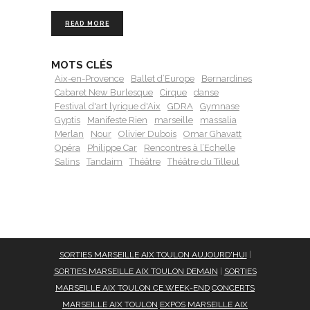
READ MORE
MOTS CLÉS
Aix-en-Provence
Ballet d’Europe
Bernardines
Cabaret New Burlesque
Cirque
danse
Festival d'art lyrique d'Aix
GDRA
Gymnase
Gyptis
Manifeste Rien
marseille
massalia
Merlan
Nour
Olivier Dubois
Omar Ghavatt
Opéra
Philippe Car
Rencontres à l’Echelle
Salins
Tandaim
Théâtre
Théâtre du Tilleul
SORTIES MARSEILLE AIX TOULON AUJOURD'HUI
|
SORTIES MARSEILLE AIX TOULON DEMAIN
|
SORTIES
MARSEILLE AIX TOULON CE WEEK-END
CONCERTS
MARSEILLE AIX TOULON
EXPOS MARSEILLE AIX