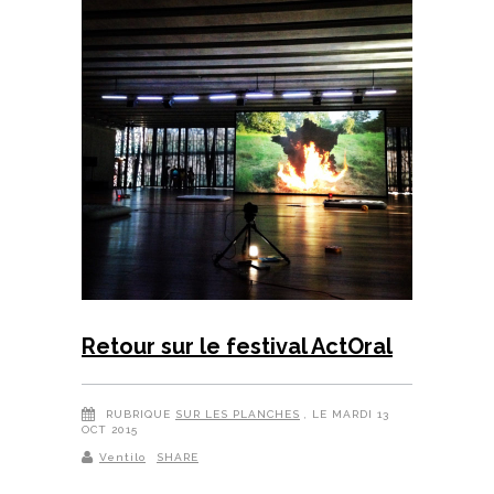
Retour sur le festival ActOral
RUBRIQUE
SUR LES PLANCHES
, LE MARDI 13
OCT 2015
Ventilo
SHARE