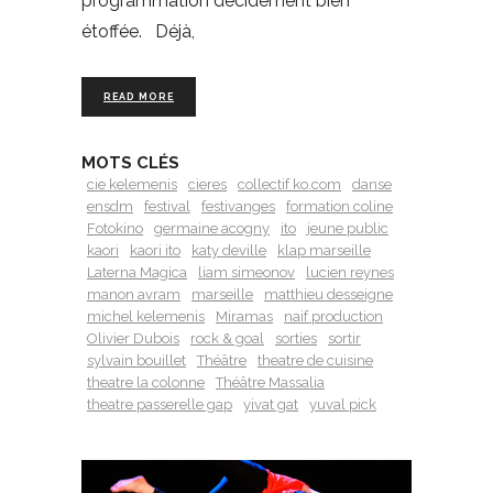
programmation décidément bien
étoffée. Déjà,
READ MORE
MOTS CLÉS
cie kelemenis
cieres
collectif ko.com
danse
ensdm
festival
festivanges
formation coline
Fotokino
germaine acogny
ito
jeune public
kaori
kaori ito
katy deville
klap marseille
Laterna Magica
liam simeonov
lucien reynes
manon avram
marseille
matthieu desseigne
michel kelemenis
Miramas
naif production
Olivier Dubois
rock & goal
sorties
sortir
sylvain bouillet
Théâtre
theatre de cuisine
theatre la colonne
Théâtre Massalia
theatre passerelle gap
yivat gat
yuval pick