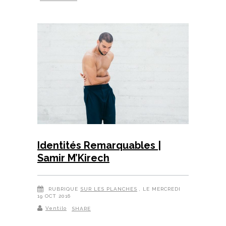
Identités Remarquables |
Samir M’Kirech
RUBRIQUE
SUR LES PLANCHES
, LE MERCREDI
19 OCT 2016
Ventilo
SHARE