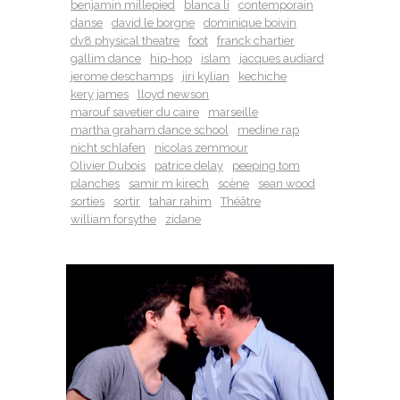
benjamin millepied
blanca li
contemporain
danse
david le borgne
dominique boivin
dv8 physical theatre
foot
franck chartier
gallim dance
hip-hop
islam
jacques audiard
jerome deschamps
jiri kylian
kechiche
kery james
lloyd newson
marouf savetier du caire
marseille
martha graham dance school
medine rap
nicht schlafen
nicolas zemmour
Olivier Dubois
patrice delay
peeping tom
planches
samir m kirech
scène
sean wood
sorties
sortir
tahar rahim
Théâtre
william forsythe
zidane