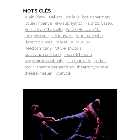
MOTS CLÉS
Alain Platel
Ballets C de la B
boris charmatz
boule mpanya
eko supriyanto
Fabrizio Cassol
Festival de Marseille
Friche Belle de Mai
jan goossens
jan lauwers
klap marseille
lisbeth gruwez
marseille
MuCEM
needcompany
Olivier Dubois
ousmane sembene
russel tshiebua
serge aimé coulibaly
silo marseille
sorties
sortir
theatre bernardines
theatre gymnase
théâtre merlan
voetvolk