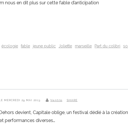
 nous en dit plus sur cette fable d’anticipation
écologie
fable
jeune public
Joliette
marseille
Part du colibri
so
 LE MERCREDI 29 MAI 2013
Ventilo
SHARE
ehors devient, Capitale oblige, un festival dédié à la créatio
 et performances diverses…