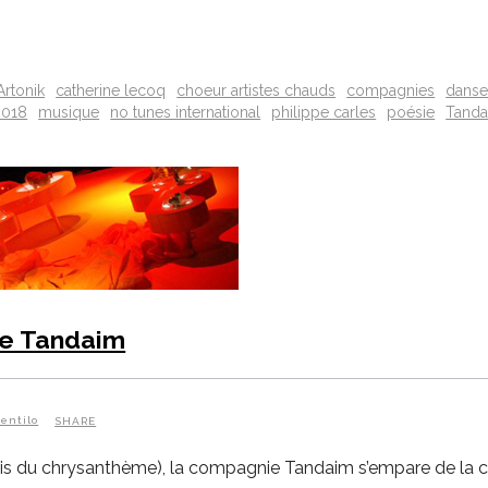
Artonik
catherine lecoq
choeur artistes chauds
compagnies
dans
018
musique
no tunes international
philippe carles
poésie
Tand
ie Tandaim
entilo
SHARE
e Mois du chrysanthème), la compagnie Tandaim s’empare de la c