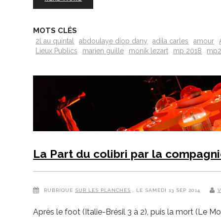
MOTS CLÉS
2l au quintal
abdoulaye diop dany
adila carles
amour
Lieux Publics
marien guille
monik lezart
mp 2018
mp2
La Part du colibri par la compagn
RUBRIQUE
SUR LES PLANCHES
, LE SAMEDI 13 SEP 2014
V
Après le foot (Italie-Brésil 3 à 2), puis la mort (L