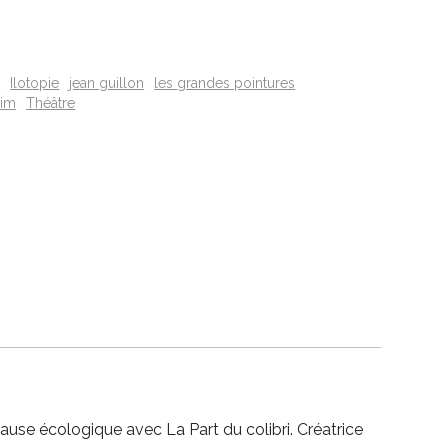
e
Ilotopie
jean guillon
les grandes pointures
aim
Théâtre
ause écologique avec La Part du colibri. Créatrice