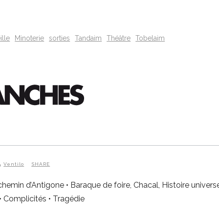
ille
Minoterie
sorties
Tandaim
Théâtre
Tobelaim
Ventilo
SHARE
 chemin d’Antigone • Baraque de foire, Chacal, Histoire universel
 • Complicités • Tragédie