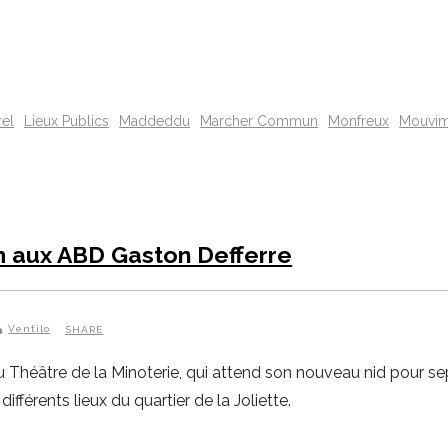
rel
Lieux Publics
Maddeddu
Marcher Commun
Monfreux
Mouvim
im aux ABD Gaston Defferre
Ventilo
SHARE
 Théâtre de la Minoterie, qui attend son nouveau nid pour 
ifférents lieux du quartier de la Joliette.