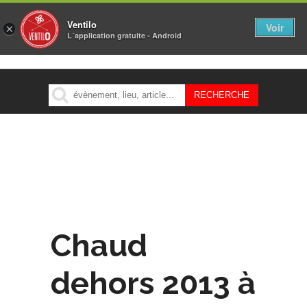
Ventilo
Voir
×
L´application gratuite - Android
MENU
Chaud
dehors 2013 à