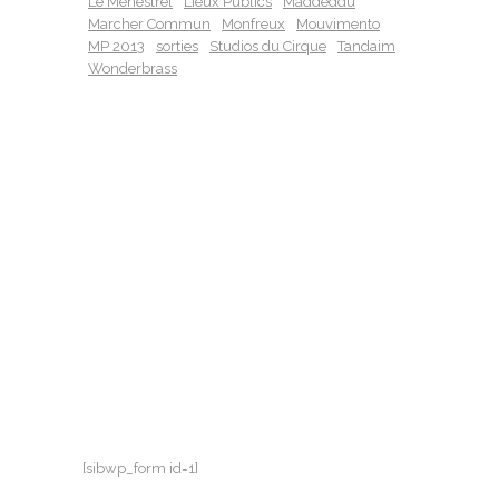
Le Menestrel
Lieux Publics
Maddeddu
Marcher Commun
Monfreux
Mouvimento
MP 2013
sorties
Studios du Cirque
Tandaim
Wonderbrass
[sibwp_form id=1]