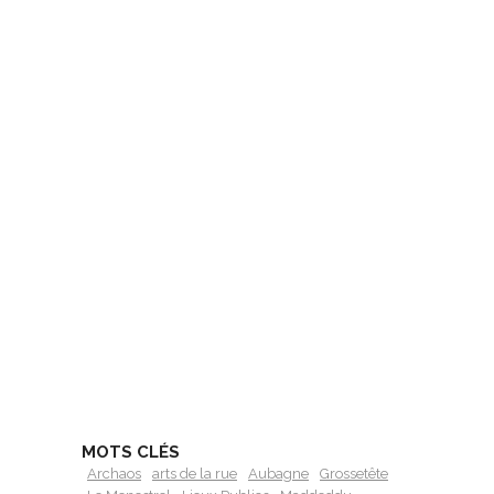
MOTS CLÉS
Archaos
arts de la rue
Aubagne
Grossetête