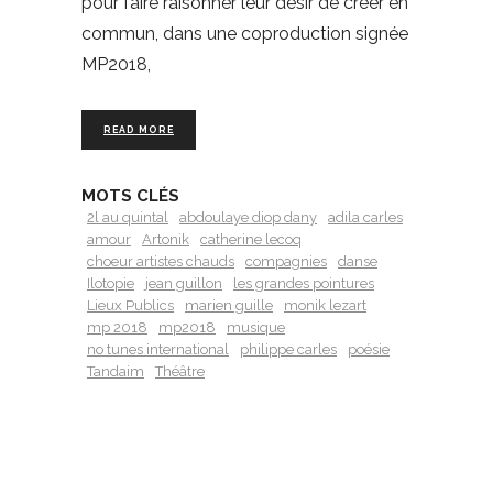
pour faire raisonner leur désir de créer en
commun, dans une coproduction signée
MP2018,
READ MORE
MOTS CLÉS
2l au quintal
abdoulaye diop dany
adila carles
amour
Artonik
catherine lecoq
choeur artistes chauds
compagnies
danse
Ilotopie
jean guillon
les grandes pointures
Lieux Publics
marien guille
monik lezart
mp 2018
mp2018
musique
no tunes international
philippe carles
poésie
Tandaim
Théâtre