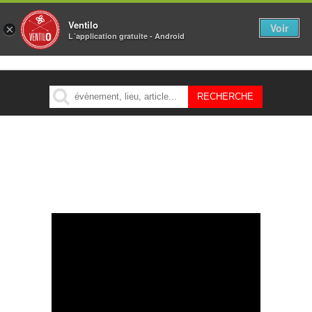
Ventilo
Voir
×
L´application gratuite - Android
MENU