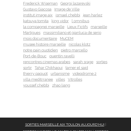
Frederick Wiseman
Georgi lazarevski
Gustavo Giacosa
Image de Ville
institut image aix
ismael chebbi
jean harlez
katsuya tomita
king vidor
l omnibus
la compagnei marseille
Lieux Fictifs
marseille
Martigues
massimiliano et gianluca de serio
mois documentaire
MuCEM
musee histoire marseille
nicolas klotz
notre pain quotidien
pietro marcello
Port-de-Bouc
quentin ravelli
rencontres cinemas arabes
sarah srage
sorties
sortir
Tahar Chikhaoui
tamer el said
thierry paquot
urbanisme
videodrome 2
villa meditrranee
villes
Vitrolles
youssef chebbi
zhao liang
SORTIES MARSEILLE AIX TOULON AUJOURD'HUI
|