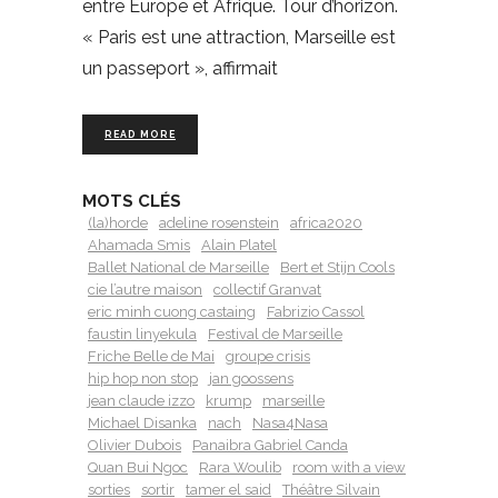
entre Europe et Afrique. Tour d’horizon.
« Paris est une attraction, Marseille est
un passeport », affirmait
READ MORE
MOTS CLÉS
(la)horde
adeline rosenstein
africa2020
Ahamada Smis
Alain Platel
Ballet National de Marseille
Bert et Stijn Cools
cie l’autre maison
collectif Granvat
eric minh cuong castaing
Fabrizio Cassol
faustin linyekula
Festival de Marseille
Friche Belle de Mai
groupe crisis
hip hop non stop
jan goossens
jean claude izzo
krump
marseille
Michael Disanka
nach
Nasa4Nasa
Olivier Dubois
Panaibra Gabriel Canda
Quan Bui Ngoc
Rara Woulib
room with a view
sorties
sortir
tamer el said
Théâtre Silvain