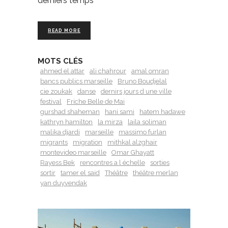
derniers temps
READ MORE
MOTS CLÉS
ahmed el attar
ali chahrour
amal omran
bancs publics marseille
Bruno Boudjelal
cie zoukak
danse
dernirs jours d une ville
festival
Friche Belle de Mai
gurshad shaheman
hani sami
hatem hadawe
kathryn hamilton
la mirza
laila soliman
malika djardi
marseille
massimo furlan
migrants
migration
mithkal alzghair
montevideo marseille
Omar Ghayatt
Rayess Bek
rencontres a l échelle
sorties
sortir
tamer el said
Théâtre
théâtre merlan
yan duyvendak