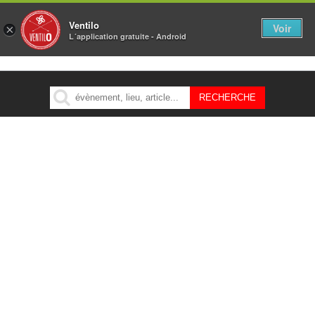
Ventilo
Voir
×
L´application gratuite - Android
MENU