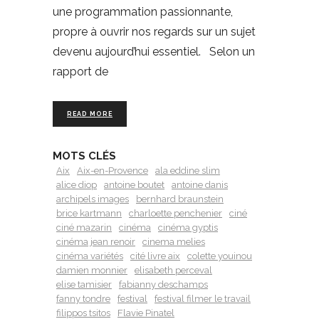
une programmation passionnante,
propre à ouvrir nos regards sur un sujet
devenu aujourd’hui essentiel. Selon un
rapport de
READ MORE
MOTS CLÉS
Aix
Aix-en-Provence
ala eddine slim
alice diop
antoine boutet
antoine danis
archipels images
bernhard braunstein
brice kartmann
charloette penchenier
ciné
ciné mazarin
cinéma
cinéma gyptis
cinéma jean renoir
cinema melies
cinéma variétés
cité livre aix
colette youinou
damien monnier
elisabeth perceval
elise tamisier
fabianny deschamps
fanny tondre
festival
festival filmer le travail
filippos tsitos
Flavie Pinatel