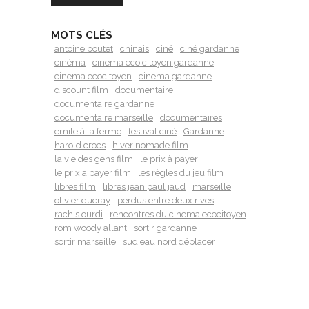
MOTS CLÉS
antoine boutet
chinais
ciné
ciné gardanne
cinéma
cinema eco citoyen gardanne
cinema ecocitoyen
cinema gardanne
discount film
documentaire
documentaire gardanne
documentaire marseille
documentaires
emile à la ferme
festival ciné
Gardanne
harold crocs
hiver nomade film
la vie des gens film
le prix à payer
le prix a payer film
les règles du jeu film
libres film
libres jean paul jaud
marseille
olivier ducray
perdus entre deux rives
rachis ourdi
rencontres du cinema ecocitoyen
rom woody allant
sortir gardanne
sortir marseille
sud eau nord déplacer