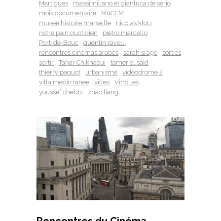
Martigues
massimiliano et gianluca de serio
mois documentaire
MuCEM
musee histoire marseille
nicolas klotz
notre pain quotidien
pietro marcello
Port-de-Bouc
quentin ravelli
rencontres cinemas arabes
sarah srage
sorties
sortir
Tahar Chikhaoui
tamer el said
thierry paquot
urbanisme
videodrome 2
villa meditrranee
villes
Vitrolles
youssef chebbi
zhao liang
Rencontres du Cinéma