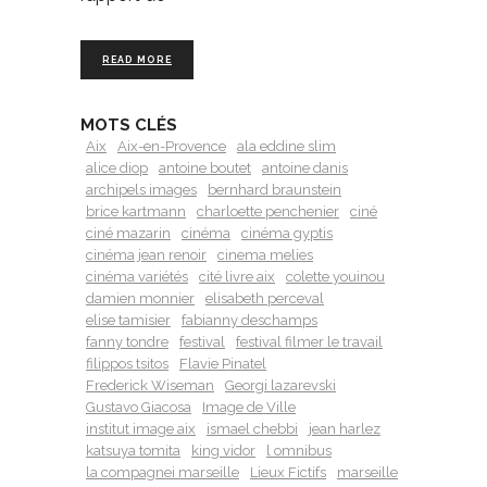
READ MORE
MOTS CLÉS
Aix
Aix-en-Provence
ala eddine slim
alice diop
antoine boutet
antoine danis
archipels images
bernhard braunstein
brice kartmann
charloette penchenier
ciné
ciné mazarin
cinéma
cinéma gyptis
cinéma jean renoir
cinema melies
cinéma variétés
cité livre aix
colette youinou
damien monnier
elisabeth perceval
elise tamisier
fabianny deschamps
fanny tondre
festival
festival filmer le travail
filippos tsitos
Flavie Pinatel
Frederick Wiseman
Georgi lazarevski
Gustavo Giacosa
Image de Ville
institut image aix
ismael chebbi
jean harlez
katsuya tomita
king vidor
l omnibus
la compagnei marseille
Lieux Fictifs
marseille