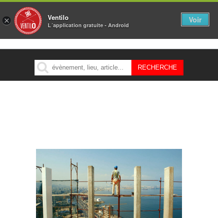
Ventilo
Voir
×
L´application gratuite - Android
MENU