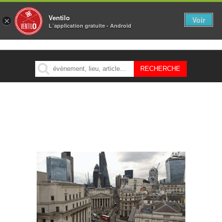
Ventilo
Voir
×
L´application gratuite - Android
MENU