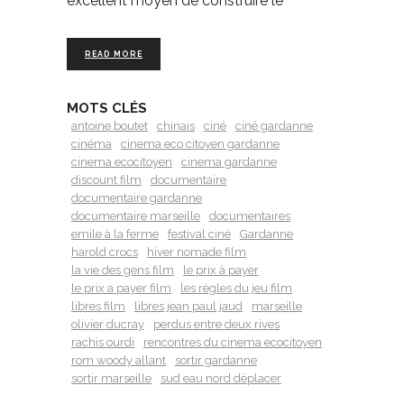
excellent moyen de construire le
READ MORE
MOTS CLÉS
antoine boutet
chinais
ciné
ciné gardanne
cinéma
cinema eco citoyen gardanne
cinema ecocitoyen
cinema gardanne
discount film
documentaire
documentaire gardanne
documentaire marseille
documentaires
emile à la ferme
festival ciné
Gardanne
harold crocs
hiver nomade film
la vie des gens film
le prix à payer
le prix a payer film
les règles du jeu film
libres film
libres jean paul jaud
marseille
olivier ducray
perdus entre deux rives
rachis ourdi
rencontres du cinema ecocitoyen
rom woody allant
sortir gardanne
sortir marseille
sud eau nord déplacer