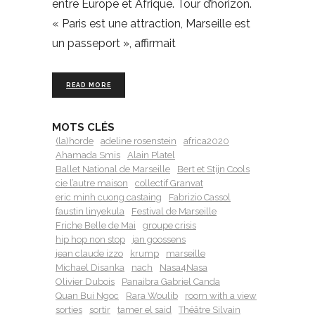
entre Europe et Afrique. Tour d’horizon.
« Paris est une attraction, Marseille est
un passeport », affirmait
READ MORE
MOTS CLÉS
(la)horde
adeline rosenstein
africa2020
Ahamada Smis
Alain Platel
Ballet National de Marseille
Bert et Stijn Cools
cie l’autre maison
collectif Granvat
eric minh cuong castaing
Fabrizio Cassol
faustin linyekula
Festival de Marseille
Friche Belle de Mai
groupe crisis
hip hop non stop
jan goossens
jean claude izzo
krump
marseille
Michael Disanka
nach
Nasa4Nasa
Olivier Dubois
Panaibra Gabriel Canda
Quan Bui Ngoc
Rara Woulib
room with a view
sorties
sortir
tamer el said
Théâtre Silvain