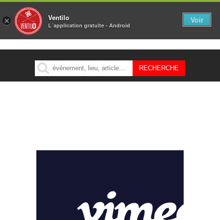
Ventilo
Voir
×
L´application gratuite - Android
MENU