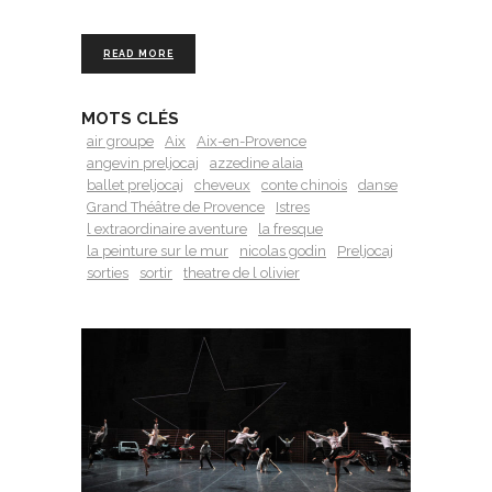
READ MORE
MOTS CLÉS
air groupe
Aix
Aix-en-Provence
angevin preljocaj
azzedine alaia
ballet preljocaj
cheveux
conte chinois
danse
Grand Théâtre de Provence
Istres
l extraordinaire aventure
la fresque
la peinture sur le mur
nicolas godin
Preljocaj
sorties
sortir
theatre de l olivier