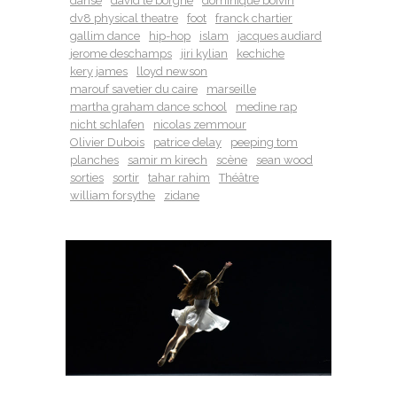
danse
david le borgne
dominique boivin
dv8 physical theatre
foot
franck chartier
gallim dance
hip-hop
islam
jacques audiard
jerome deschamps
jiri kylian
kechiche
kery james
lloyd newson
marouf savetier du caire
marseille
martha graham dance school
medine rap
nicht schlafen
nicolas zemmour
Olivier Dubois
patrice delay
peeping tom
planches
samir m kirech
scène
sean wood
sorties
sortir
tahar rahim
Théâtre
william forsythe
zidane