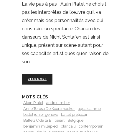
La vie pas à pas Alain Platel ne choisit
pas les interprètes de l’œuvre qu’il va
créer mais des personnalités avec qui
construire un spectacle. Chacun des
danseurs de Nicht Schlafen est ainsi
unique, présent sur scène autant pour
ses capacités artistiques qu’en raison de
son
READ MORE
MOTS CLÉS
Alain Platel
andrea miller
Anne Teresa De Keersmaeker
aqua ca rime
ballet junior geneve
ballet preljocaj
Ballets C de la B
bejart
Belgique
benjamin millepied
blanca li
contemporain