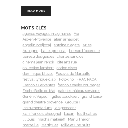
READ MORE
MOTS CLÉS
agence voyages imaginaires
Aix
Aix-en-Provence
alain arnaudet
angelin preljocaj
antoine d agata
Arles
Aubagne
ballet preljocaj
bernard foccroule
bureau des guides
charles sandios
cinéma jean renoir
cite arts rue
collection lambert
corine disco
dominique bluzet
Festival de Marseille
festival lyrique d aix
Fotokino
FRAC PACA
François Cervantes
francois xavier courreges
Friche Belle de Mai
galerie château servieres
Générik Vapeur
gilles bouckaert
grand baiser
grand theatre provence
Groupe F
instrumentarium
jan goossens
jean françois chougnet
Lacan
les theatres
lil louis
macha makeieff
Manu Théron
marseille
Martigues
Mille et une nuits