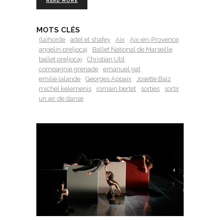
READ MORE
MOTS CLÉS
(la)horde
adel el shafey
Aix
Aix-en-Provence
angelin preljocaj
Ballet National de Marseille
ballet preljocaj
Christian Ubl
compagnie grenade
emanuel gat
emilie lalande
Georges Appaix
Josette Baïz
michel kelemenis
romain bertet
sorties
sortir
un air de danse