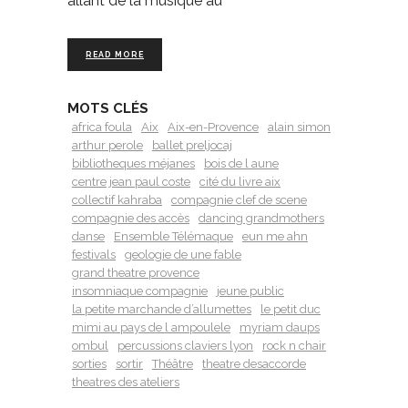
allant de la musique au
READ MORE
MOTS CLÉS
africa foula
Aix
Aix-en-Provence
alain simon
arthur perole
ballet preljocaj
bibliotheques méjanes
bois de l aune
centre jean paul coste
cité du livre aix
collectif kahraba
compagnie clef de scene
compagnie des accès
dancing grandmothers
danse
Ensemble Télémaque
eun me ahn
festivals
geologie de une fable
grand theatre provence
insomniaque compagnie
jeune public
la petite marchande d’allumettes
le petit duc
mimi au pays de l ampoulele
myriam daups
ombul
percussions claviers lyon
rock n chair
sorties
sortir
Théâtre
theatre desaccorde
theatres des ateliers