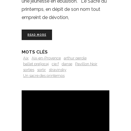
une jeunesse en ébullition. Le Sacre du
printemps, en dépit de son nom tout
empreint de dévotion,
READ MORE
MOTS CLÉS
Aix
Aix-en-Provence
arthur perole
ballet preljocaj
cie f
danse
Pavillon Noir
sorties
sortir
stravinsky
Un sacre des printemps