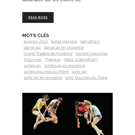
READ MORE
MOTS CLÉS
avignon 2015
ballet preljocaj
berratham
danse aix
danse aix en provence
Grand Théâtre de Provence
laurent mauvinier
mauvinier
Preljocaj
retour à berratham
sorties aix
sorties aix en provence
sorties bouches du rhône
sortir aix
sortir aix en provence
sortir bouches du rhone