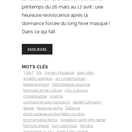
printemps du 26 mars au 17 avril ; une
heureuse reviviscence après la
dormance forcée du long hiver masqué !
Dans ce qui fait
READ MORE
MOTS CLÉS
3 bis f
Aix
Aix-en-Provence
alex viteri
angelin preljocaj
art contemporain
ballet preljocaj
bibliotheque cezanne
biennale art et culture
chic d amour
chorégraphie
cinéma
compagnie pop manuscrit
daniel luhmann
danse
dasha et sasha
Deleuze
ecole superieure d’art felix ciccolini
Emmanuelle Bentz
fondation saint john perse
francois lejault
guy calamusa
hendrix
installation in situ
institut de l image