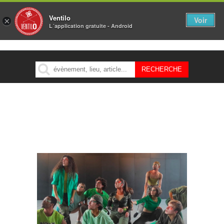
Ventilo
Voir
×
L´application gratuite - Android
MENU