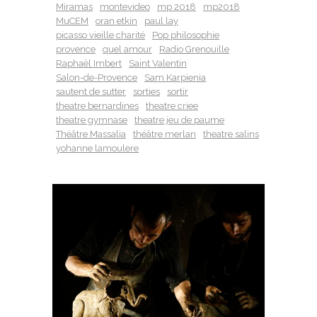
Miramas
montevideo
mp 2018
mp2018
MuCEM
oran etkin
paul lay
picasso vieille charité
Pop philosophie
provence
quel amour
Radio Grenouille
Raphaël Imbert
Saint Valentin
Salon-de-Provence
Sam Karpienia
sautent de sutter
sorties
sortir
theatre bernardines
theatre criee
theatre gymnase
theatre jeu de paume
Théâtre Massalia
théâtre merlan
theatre salins
yohanne lamoulere