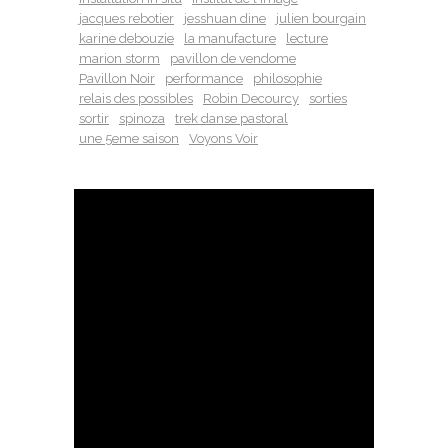
jacques rebotier
jesshuan dine
julien bourgain
karine debouzie
la manufacture
lecture
marion storm
pavillon de vendome
Pavillon Noir
performance
philosophie
relais des possibles
Robin Decourcy
sorties
sortir
spinoza
trek danse pastoral
une 5eme saison
Voyons Voir