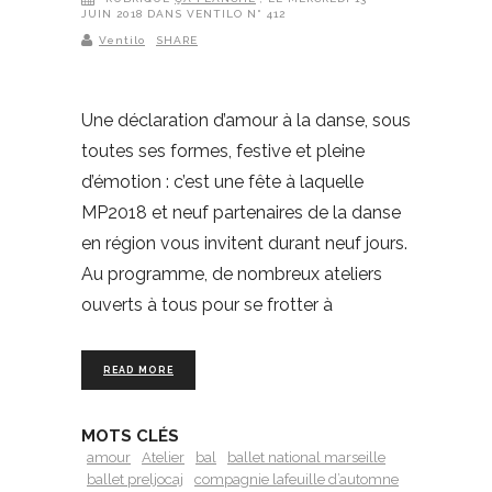
JUIN 2018 DANS VENTILO N° 412
Ventilo
SHARE
Une déclaration d’amour à la danse, sous
toutes ses formes, festive et pleine
d’émotion : c’est une fête à laquelle
MP2018 et neuf partenaires de la danse
en région vous invitent durant neuf jours.
Au programme, de nombreux ateliers
ouverts à tous pour se frotter à
READ MORE
MOTS CLÉS
amour
Atelier
bal
ballet national marseille
ballet preljocaj
compagnie lafeuille d’automne