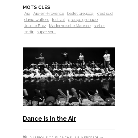
MOTS CLÉS
Aix
Aix-en-Provence
ballet preljocaj
c’est sud
david walters
festival
groupe grenade
Josette Baïz
Mademoiselle Maurice
sorties
sortir
super soul
Dance is in the Air
RUBRIQUE
ÇA PLANCHE
, LE MERCREDI 13