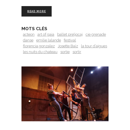
READ MORE
MOTS CLÉS
acteon
art of gaia
ballet preljocaj
cie grenade
danse
emilie lalande
festival
florencia gonzalez
Josette Baïz
la tour d’aigues
les nuits du chateau
sortie
sortir