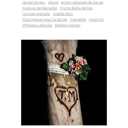
daniel larrieu
danse
ecole nationale de danse
Festival de Marseille
Friche Belle de Mai
groupe grenade
Josette Baïz
Klap Maison pour la danse
marseille
mp2018
Philippe Lafeuille
théâtre merlan