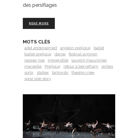
des persiflages
READ MORE
MOTS CLÉS
adel abdessemed
angelin preljocaj
ballet
ballet preljocaj
danse
festival avignon
gaspar noe
irreversible
laurent mauvignier
marseille
Preljocaj
retour à berratham
sorties
sortir
stalker
tarkovski
theatre criee
west side story