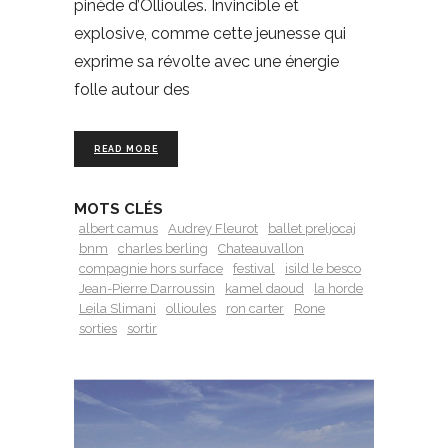
pinède d’Ollioules. Invincible et
explosive, comme cette jeunesse qui
exprime sa révolte avec une énergie
folle autour des
READ MORE
MOTS CLÉS
albert camus
Audrey Fleurot
ballet preljocaj
bnm
charles berling
Chateauvallon
compagnie hors surface
festival
isild le besco
Jean-Pierre Darroussin
kamel daoud
la horde
Leila Slimani
ollioules
ron carter
Rone
sorties
sortir