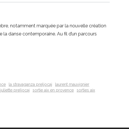
embre, notamment marquée par la nouvelle création
de la danse contemporaine. Au fil d’un parcours
nce
la stravaganza preljocaj
laurent mauvignier
uliette preljocaj
sortie aix en provence
sorties aix