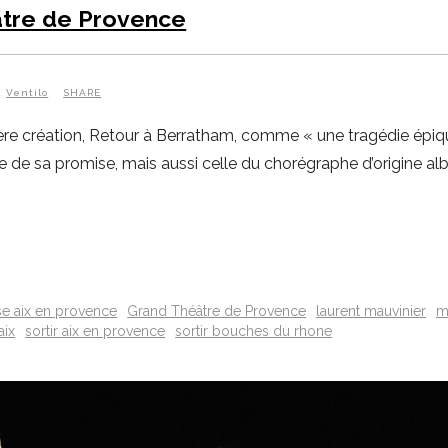
tre de Provence
Ventilo
SHARE
ère création, Retour à Berratham, comme « une tragédie épiq
e de sa promise, mais aussi celle du chorégraphe d’origine alb
e aix en provence
Grand Théâtre de Provence
laurent mauvinier
m
aix
sortir aix en provence
sortir bouches du rhone