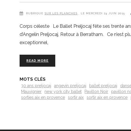
RUBRIQUE
SUR LES PLANCHES
, LE MERCREDI 24 JUIN 2015
Corps céleste Le Ballet Preljocaj fête ses trente
d’Angelin Preljocaj, Retour à Berratham. Ce n’est pl
exceptionnel,
READ MORE
MOTS CLÉS
30 ans preljocaj
angevin preljocaj
ballet preljocaj
danse
Mauvignier
new york city ballet
Pavillon Noir
pavillon no
sorties aix en provence
sortir aix
sortir aix en provence