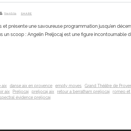
Ventilo
SHARE
 ans et présente une savoureuse programmation jusqu’en déc
us un scoop : Angelin Preljocaj est une figure incontournable 
 aix
danse aix en provence
empty moves
Grand Théâtre de Prove
ir aix
Preljocaj
preljocaj aix
retour a berratham preljocaj
romeo et j
spectral évidence preljocaj