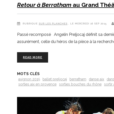
Retour à Berratham
au Grand Théâ
RUBRIQUE
SUR LES PLANCHES
, LE MERCREDI 16 SEP 2015
Passé recomposé Angelin Preljocaj définit sa derni
assurément, celle du héros de la pièce à la recherch
READ MORE
MOTS CLÉS
avignon 2015
ballet preljocaj
berratham
danse aix
dans
sorties aix en provence
sorties bouches du rhône
sortir 