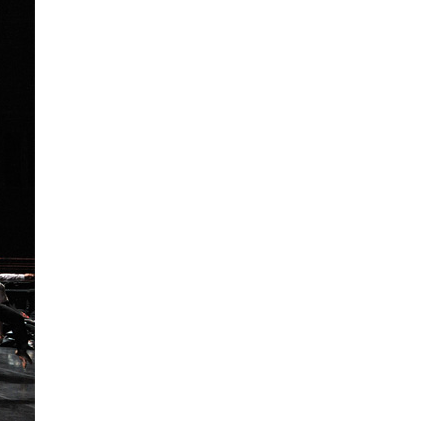
La Ville-sans-Nom, Marseille
dans la bouche de ceux qui
l’assassinent
de Bruno Le
Dantec