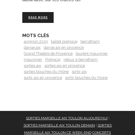
READ MORE
MOTS CLÉS
avignon 2015
ballet preljocaj
berratham
danse aix
danse aix en provence
Grand Théâtre de Provence
laurent mauvinier
mauvinier
Preljocaj
retour à berratham
sorties aix
sorties aix en provence
sorties bouches du rhône
sortir aix
sortir aix en provence
sortir bouches du rhone
SORTIES MARSEILLE AIX TOULON AUJOURD'HUI
|
SORTIES MARSEILLE AIX TOULON DEMAIN
|
SORTIES
MARSEILLE AIX TOULON CE WEEK-END
CONCERTS