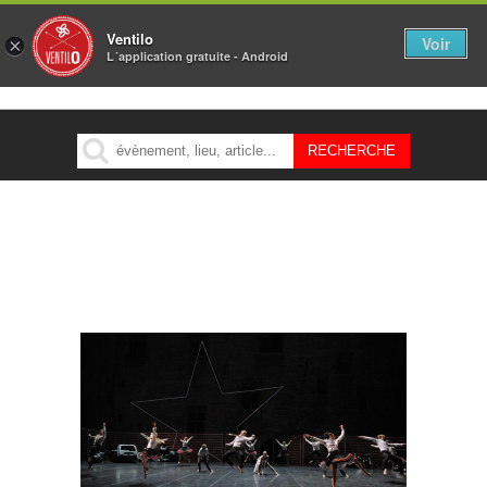
Ventilo
Voir
×
L´application gratuite - Android
MENU