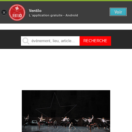
Ventilo
Voir
×
L´application gratuite - Android
MENU