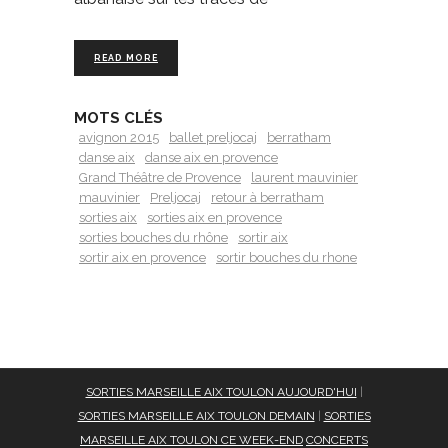
READ MORE
MOTS CLÉS
avignon 2015
ballet preljocaj
berratham
danse aix
danse aix en provence
Grand Théâtre de Provence
laurent mauvinier
mauvinier
Preljocaj
retour à berratham
sorties aix
sorties aix en provence
sorties bouches du rhône
sortir aix
sortir aix en provence
sortir bouches du rhone
SORTIES MARSEILLE AIX TOULON AUJOURD'HUI
|
SORTIES MARSEILLE AIX TOULON DEMAIN
|
SORTIES
MARSEILLE AIX TOULON CE WEEK-END
CONCERTS