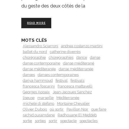
du geste des deux côtés de la
READ MORE
MOTS CLÉS
Alessandro Sciarroni
andrea costanzo martini
ballet du nord
catherine diverrès
chorégraphie
choregraphies
dance
danse
danse contemporaine
danse méditerané
danse méditeranée
danse méditerranée
danses
danses contemporaines
danya hammoud
festival
festivals
francesca foscarini
francesca mattavelli
Georges Appaix
Jean-Jacques Sanchez
liseuse
marseille
Méditerranée
michele di stefano
Montaine Chevalier
Olivier Dubois
où sortir
Pavillon Noir
que faire
rachid ouramdane
Radhouane El Meddeb
sortie
sorties
sortir
spectacle
spectacles