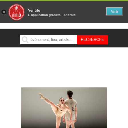
Ventilo
Voir
×
L´application gratuite - Android
MENU