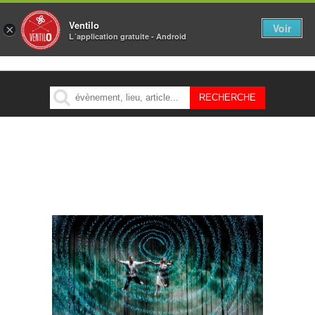
Ventilo
Voir
×
L´application gratuite - Android
MENU