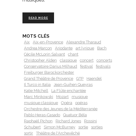
READ MORE
MOTS CLÉS
Aix
Aix-en-Provence
Alexandre Tharaud
Andrea Marcon
Ariodante
art lyrique
Bach
Cécile McLorin Salvant
chant
Christopher Alden
classique
concert
concerts
Conservatoire Darius Milhaud
festival
festivals
Freiburger Barockorchester
Grand Théâtre de Provence
GTP
Haendel
Il Turco in Italia
Jean-Guihen Queyras
Katie Mitchell
La Flûte enchantée
Marc Minkowski
Mozart
musique
musique classique
Opéra
opéras
Orchestre des Jeunes de la Méditerranée
Pablo Heras-Casado
Quatuor Béla
Raphaël Pichon
Richard Jones
Rossini
Schubert
Simon McBurney
sortie
sorties
sortir
Théâtre de l'Archevêché