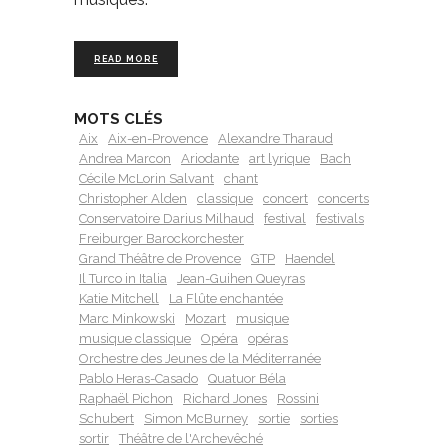
READ MORE
MOTS CLÉS
Aix
Aix-en-Provence
Alexandre Tharaud
Andrea Marcon
Ariodante
art lyrique
Bach
Cécile McLorin Salvant
chant
Christopher Alden
classique
concert
concerts
Conservatoire Darius Milhaud
festival
festivals
Freiburger Barockorchester
Grand Théâtre de Provence
GTP
Haendel
Il Turco in Italia
Jean-Guihen Queyras
Katie Mitchell
La Flûte enchantée
Marc Minkowski
Mozart
musique
musique classique
Opéra
opéras
Orchestre des Jeunes de la Méditerranée
Pablo Heras-Casado
Quatuor Béla
Raphaël Pichon
Richard Jones
Rossini
Schubert
Simon McBurney
sortie
sorties
sortir
Théâtre de l'Archevêché