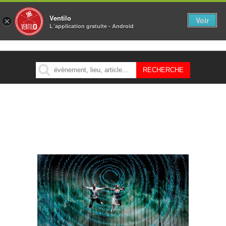
Ventilo
Voir
×
L´application gratuite - Android
MENU