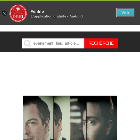
Ventilo
Voir
×
L´application gratuite - Android
MENU