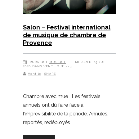
Salon – Festival international
de musique de chambre de
Provence
RUBRIQUE
MUSIQUE
, LE MERCREDI 15 JUIL
2020 DANS VENTILO N° 443
Ventilo
SHARE
Chambre avec mue Les festivals
annuels ont dû faire face à
l’imprévisibilité de la période. Annulés,
reportés, redéployés