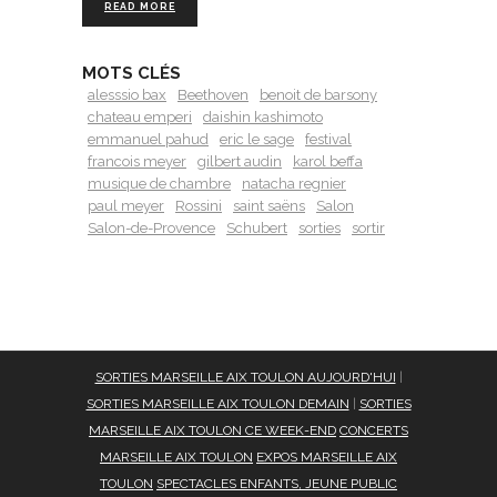
READ MORE
MOTS CLÉS
alesssio bax
Beethoven
benoit de barsony
chateau emperi
daishin kashimoto
emmanuel pahud
eric le sage
festival
francois meyer
gilbert audin
karol beffa
musique de chambre
natacha regnier
paul meyer
Rossini
saint saëns
Salon
Salon-de-Provence
Schubert
sorties
sortir
SORTIES MARSEILLE AIX TOULON AUJOURD'HUI
|
SORTIES MARSEILLE AIX TOULON DEMAIN
|
SORTIES
MARSEILLE AIX TOULON CE WEEK-END
CONCERTS
MARSEILLE AIX TOULON
EXPOS MARSEILLE AIX
TOULON
SPECTACLES ENFANTS, JEUNE PUBLIC