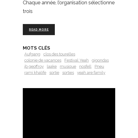
Chaque année, l’organisation sélectionne
trois
READ MORE
MOTS CLÉS
Aufgang
clos des tourelles
colonie de vacances
Festival Yeah
gigondas
jb geoffroy
laake
musique
nosfell
Pneu
rami khalife
sortie
sorties
yeah are family