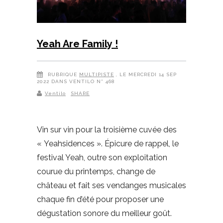
Yeah Are Family !
RUBRIQUE
MULTIPISTE
, LE MERCREDI 14 SEP
2022 DANS VENTILO N° 468
Ventilo
SHARE
Vin sur vin pour la troisième cuvée des
« Yeahsidences ». Épicure de rappel, le
festival Yeah, outre son exploitation
courue du printemps, change de
château et fait ses vendanges musicales
chaque fin d’été pour proposer une
dégustation sonore du meilleur goût.