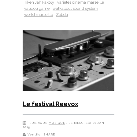
Tiken Jah Fakoly
varietes cinema marseille
vaudou game
walkabout sound system
world marseille
Zebda
Le festival Reevox
RUBRIQUE
MUSIQUE
, LE MERCREDI 21 JAN
2015
Ventilo
SHARE