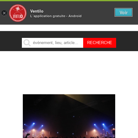
Ventilo
Voir
×
L´application gratuite - Android
MENU