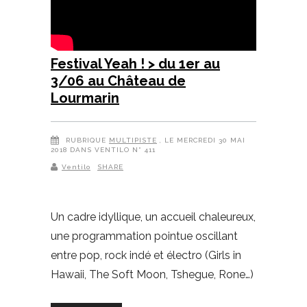
Festival Yeah ! > du 1er au
3/06 au Château de
Lourmarin
RUBRIQUE
MULTIPISTE
, LE MERCREDI 30 MAI
2018 DANS VENTILO N° 411
Ventilo
SHARE
Un cadre idyllique, un accueil chaleureux,
une programmation pointue oscillant
entre pop, rock indé et électro (Girls in
Hawaii, The Soft Moon, Tshegue, Rone…)