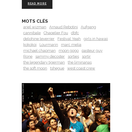
READ MORE
MOTS CLÉS
ariel wizman
Arnaud Rebotini
Aufgang
cannibale
Chapelier Fou
dbfc
delphine leverrier
Festival Yeah
girls in hawaii
kokokoi
Lourmarin
marc melia
michael chapman
moon gogo
pasteur guy
Rone
sammy decoster
sorties
sortir
the legendary tigerman
the liminanas
the soft moon
tshegue
west coast crew