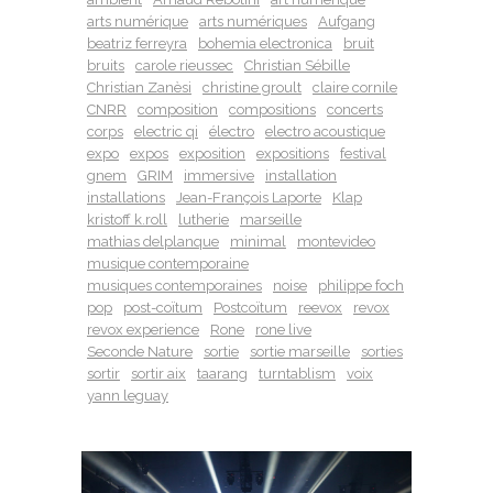
arts numérique
arts numériques
Aufgang
beatriz ferreyra
bohemia electronica
bruit
bruits
carole rieussec
Christian Sébille
Christian Zanèsi
christine groult
claire cornile
CNRR
composition
compositions
concerts
corps
electric qi
électro
electro acoustique
expo
expos
exposition
expositions
festival
gnem
GRIM
immersive
installation
installations
Jean-François Laporte
Klap
kristoff k.roll
lutherie
marseille
mathias delplanque
minimal
montevideo
musique contemporaine
musiques contemporaines
noise
philippe foch
pop
post-coïtum
Postcoïtum
reevox
revox
revox experience
Rone
rone live
Seconde Nature
sortie
sortie marseille
sorties
sortir
sortir aix
taarang
turntablism
voix
yann leguay