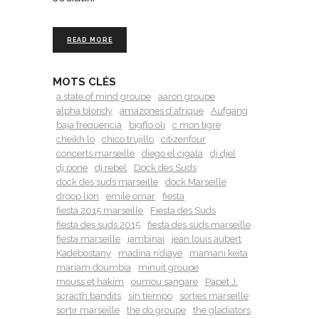
READ MORE
MOTS CLÉS
a state of mind groupe
aaron groupe
alpha blondy
amazones d afrique
Aufgang
baja frequencia
bigflo oli
c mon tigre
cheikh lo
chico trujillo
citizenfour
concerts marseille
diego el cigala
dj djel
dj pone
dj rebel
Dock des Suds
dock des suds marseille
dock Marseille
droop lion
emile omar
fiesta
fiesta 2015 marseille
Fiesta des Suds
fiesta des suds 2015
fiesta des suds marseille
fiesta marseille
jambinai
jean louis aubert
Kadebostany
madina n’diaye
mamani keita
mariam doumbia
minuit groupe
mouss et hakim
oumou sangare
Papet J.
scracth bandits
sin tiempo
sorties marseille
sortir marseille
the do groupe
the gladiators