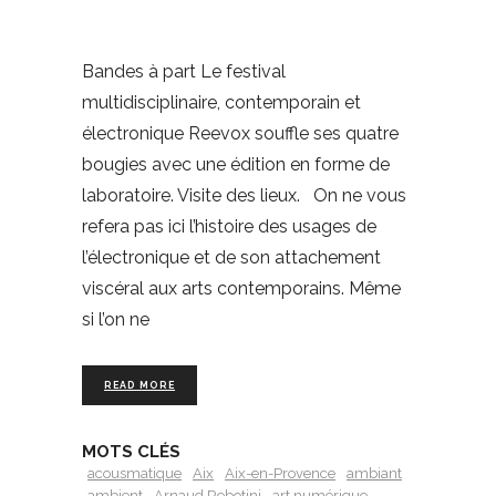
Bandes à part Le festival
multidisciplinaire, contemporain et
électronique Reevox souffle ses quatre
bougies avec une édition en forme de
laboratoire. Visite des lieux. On ne vous
refera pas ici l’histoire des usages de
l’électronique et de son attachement
viscéral aux arts contemporains. Même
si l’on ne
READ MORE
MOTS CLÉS
acousmatique
Aix
Aix-en-Provence
ambiant
ambient
Arnaud Rebotini
art numérique