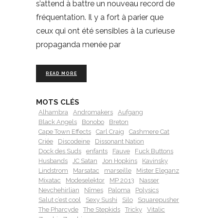
s’attend à battre un nouveau record de
fréquentation. Il y a fort à parier que
ceux qui ont été sensibles à la curieuse
propaganda menée par
READ MORE
MOTS CLÉS
Alhambra
Andromakers
Aufgang
Black Angels
Bonobo
Breton
Cape Town Effects
Carl Craig
Cashmere Cat
Criée
Discodeine
Dissonant Nation
Dock des Suds
enfants
Fauve
Fuck Buttons
Husbands
JC Satan
Jon Hopkins
Kavinsky
Lindstrom
Marsatac
marseille
Mister Eleganz
Mixatac
Modeselektor
MP 2013
Nasser
Nevchehirlian
Nîmes
Paloma
Polysics
Salut c’est cool
Sexy Sushi
Silo
Squarepusher
The Pharcyde
The Stepkids
Tricky
Vitalic