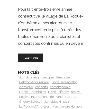
Pour la trente-troisième année
consécutive, le village de La Roque-
d’Anthéron et ses alentours se
transforment en la plus feutrée des
tables d’harmonie pour pianistes et
concertistes confirmés ou en devenir.
READ MORE
MOTS CLÉS
Aix
Aufgang
baroque
Beethoven
Behzod Abduraimov
Boris Berezovsky
classique
concerts
contemporain
Daniel Barenboim
Daniil Trifonov
festival
Festival International de Piano
Florans
Grigory Sokolov
Jan Lisiecki
jazz
La Roque-d’Anthéron
Marc-André Hamelin