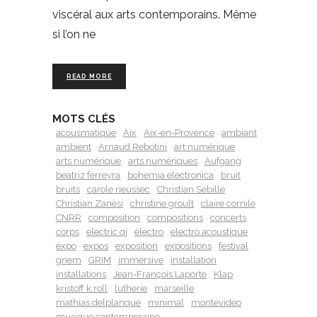
viscéral aux arts contemporains. Même
si l’on ne
READ MORE
MOTS CLÉS
acousmatique
Aix
Aix-en-Provence
ambiant
ambient
Arnaud Rebotini
art numérique
arts numérique
arts numériques
Aufgang
beatriz ferreyra
bohemia electronica
bruit
bruits
carole rieussec
Christian Sébille
Christian Zanèsi
christine groult
claire cornile
CNRR
composition
compositions
concerts
corps
electric qi
électro
electro acoustique
expo
expos
exposition
expositions
festival
gnem
GRIM
immersive
installation
installations
Jean-François Laporte
Klap
kristoff k.roll
lutherie
marseille
mathias delplanque
minimal
montevideo
musique contemporaine