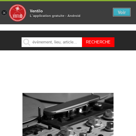
Ventilo
Voir
×
L´application gratuite - Android
MENU