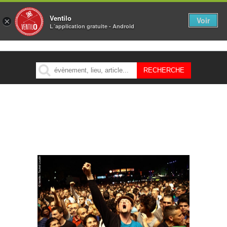
Ventilo
Voir
×
L´application gratuite - Android
MENU