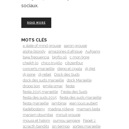
sociaux.
READ MORE
MOTS CLÉS
a state of mind groupe
aaron groupe
alpha blondy
amazones d afrique
Aufgang
baja frequencia
bigflo oli
c mon tigre
cheikh lo
chico trujillo
citizenfour
concerts marseille
diego el cigala
dj djel
dj pone
dj rebel
Dock des Suds
dock des suds marseille
dock Marseille
droop lion
emile omar
fiesta
fiesta 2015 marseille
Fiesta des Suds
fiesta des suds 2015
fiesta des suds marseille
fiesta marseille
jambinai
jean louis aubert
Kadebostany
madina n’diaye
mamani keita
mariam doumbia
minuit groupe
mouss et hakim
oumou sangare
Papet J.
scracth bandits
sin tiempo
sorties marseille