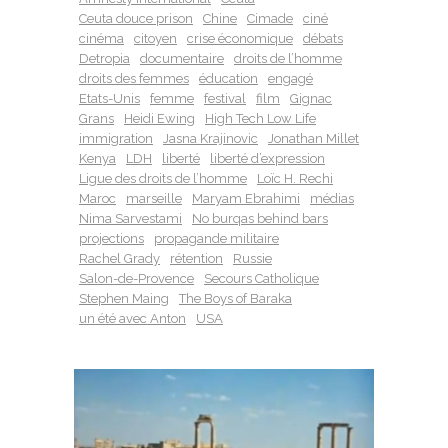
Ceuta douce prison
Chine
Cimade
ciné
cinéma
citoyen
crise économique
débats
Detropia
documentaire
droits de l’homme
droits des femmes
éducation
engagé
Etats-Unis
femme
festival
film
Gignac
Grans
Heidi Ewing
High Tech Low Life
immigration
Jasna Krajinovic
Jonathan Millet
Kenya
LDH
liberté
liberté d’expression
Ligue des droits de l’homme
Loïc H. Rechi
Maroc
marseille
Maryam Ebrahimi
médias
Nima Sarvestami
No burqas behind bars
projections
propagande militaire
Rachel Grady
rétention
Russie
Salon-de-Provence
Secours Catholique
Stephen Maing
The Boys of Baraka
un été avec Anton
USA