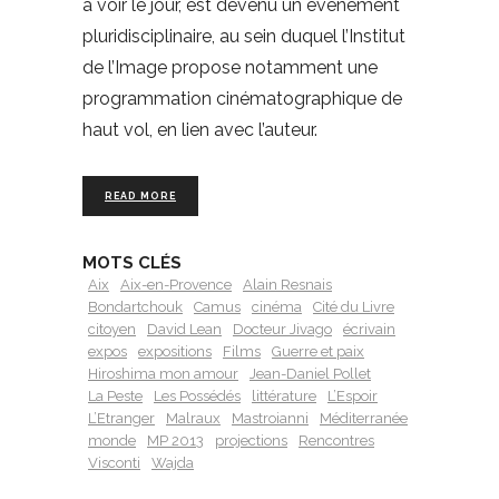
à voir le jour, est devenu un événement
pluridisciplinaire, au sein duquel l’Institut
de l’Image propose notamment une
programmation cinématographique de
haut vol, en lien avec l’auteur.
READ MORE
MOTS CLÉS
Aix
Aix-en-Provence
Alain Resnais
Bondartchouk
Camus
cinéma
Cité du Livre
citoyen
David Lean
Docteur Jivago
écrivain
expos
expositions
Films
Guerre et paix
Hiroshima mon amour
Jean-Daniel Pollet
La Peste
Les Possédés
littérature
L’Espoir
L’Etranger
Malraux
Mastroianni
Méditerranée
monde
MP 2013
projections
Rencontres
Visconti
Wajda