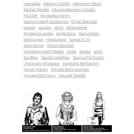
marseille
Mériam Cheikh
Merieme Yafout
Michel Péraldi
Mounia Bennani-Chraïbi
MuCEM
Mustapha Akrim
Nacira Guénif-Souilamas
Omar Berrada
orestie
paroles
philo
philosophie
Printemps arabe
projections
Rencontres
Rêvillusion
révolutions
Sanaa El Aji
Sara Soujar
Siham Bouhlal
Simohammed Fettaka
sortie
sorties
sortir
Souffles
Taoufiq Izeddiou
Touriya Fili-Tullon
University of Gnawa
Yagoutha Belgacem
Yassin Adnan
Younès Benmoumen
Younès Rahmoun
Youssef Seddik