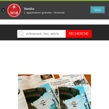
Ventilo
Voir
×
L´application gratuite - Android
MENU