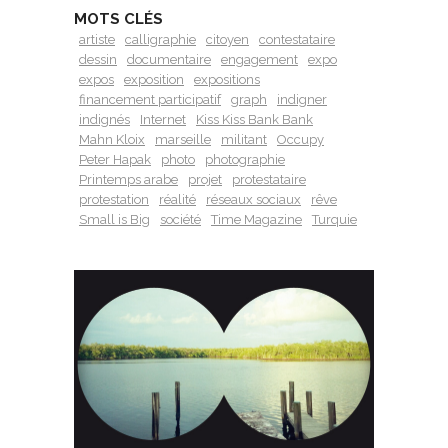
MOTS CLÉS
artiste
calligraphie
citoyen
contestataire
dessin
documentaire
engagement
expo
expos
exposition
expositions
financement participatif
graph
indigner
indignés
Internet
Kiss Kiss Bank Bank
Mahn Kloix
marseille
militant
Occupy
Peter Hapak
photo
photographie
Printemps arabe
projet
protestataire
protestation
réalité
réseaux sociaux
rêve
Small is Big
société
Time Magazine
Turquie