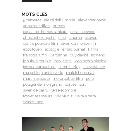
MOTS CLÉS
5 cameras
alessi dell umbria
alexander nanau
anna roussillon
brisees
capitaine thomas sankara
cesar acevedo
christophe cupelin
ciné
cinéma
citoyen
contre pouvoirs film
divan du monde film
ecocitoyen
écologie
emad burnat
Films
francois ruffin
Gardanne
guy davidi
istmeno
je suis le peuple
joao jardin
joao pedro placido
joe dee samuelson
karen harley
Lucy Walker
ma petite planete verte
malek bensmail
martin esposito
merci patron film
père
potager de mon grand
sorties
sortir
swen de pauw
terre et ombre
toto et ses soeurs
Vik Muniz
volta a terra
Waste Land