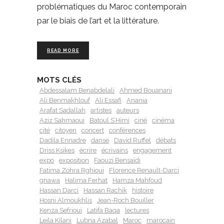
problématiques du Maroc contemporain
par le biais de l’art et la littérature.
READ MORE
MOTS CLÉS
Abdessalam Benabdelali
Ahmed Bouanani
Ali Benmakhlouf
Ali Essafi
Anania
Arafat Sadallah
artistes
auteurs
Aziz Sahmaoui
Batoul S’Himi
ciné
cinéma
cité
citoyen
concert
conférences
Dadila Ennadre
danse
David Ruffel
débats
Driss Ksikes
écrire
écrivains
engagement
expo
exposition
Faouzi Bensaïdi
Fatima Zohra Rghioui
Florence Renault-Darci
gnawa
Halima Ferhat
Hamza Mahfoud
Hassan Darci
Hassan Rachik
histoire
Hosni Almoukhlis
Jean-Roch Bouiller
Kenza Sefrioui
Latifa Baqa
lectures
Leila Kilani
Lubna Azabal
Maroc
marocain