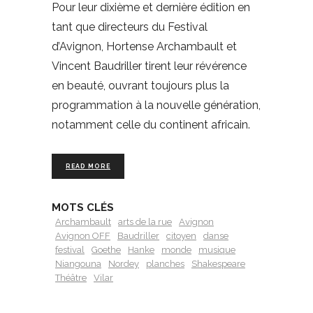
Pour leur dixième et dernière édition en
tant que directeurs du Festival
d’Avignon, Hortense Archambault et
Vincent Baudriller tirent leur révérence
en beauté, ouvrant toujours plus la
programmation à la nouvelle génération,
notamment celle du continent africain.
READ MORE
MOTS CLÉS
Archambault
arts de la rue
Avignon
Avignon OFF
Baudriller
citoyen
danse
festival
Goethe
Hanke
monde
musique
Niangouna
Nordey
planches
Shakespeare
Théâtre
Vilar