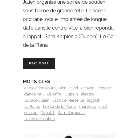
Julien organise une soirée de soutien
sous forme de grande fête. La scène
occitane locale, implantée de longue
date dans le centre-ville, a bien répondu
à l’appel : Sam Karpienia (Dupain), Lo Còr
de la Plana
READ MORE
MOTS CLÉS
association cours julien
c.kel
citoyen
concert
dance hall
Dj Kafra
Dupain
électro
Espace Julien
Jack de Marseille
jagdish
la Plaine
Lo Còr de la Plana
marseille
mc2
occitan
Papet J.
Sam Karpienia
soirée de soutien