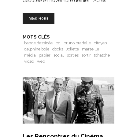
débutée en novembre dernier. Après
READ MORE
MOTS CLÉS
bande dessinée
bd
bruno pradelle
citoyen
delphine bole
docks
Joliette
marseille
média
papier
social
sorties
sortir
tchatche
video
web
Les Rencontres du Cinéma