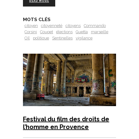
READ MORE
MOTS CLÉS
citoyen
citoyenneté
citoyens
Commando
Corsini
Coupet
élections
Guetta
marseille
Oïl
politique
Sentinelles
vigilance
Festival du film des droits de
l’homme en Provence