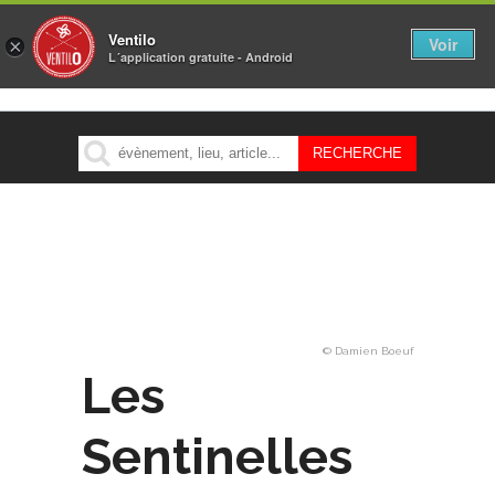
Ventilo
Voir
×
L´application gratuite - Android
MENU
© Damien Boeuf
Les
Sentinelles