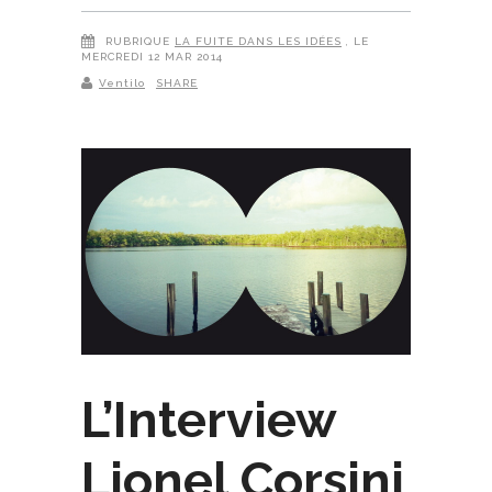
RUBRIQUE
LA FUITE DANS LES IDÉES
, LE
MERCREDI 12 MAR 2014
Ventilo
SHARE
L’Interview
Lionel Corsini