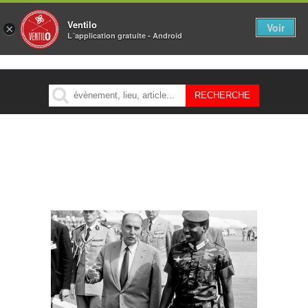
Ventilo
Voir
×
L´application gratuite - Android
MENU