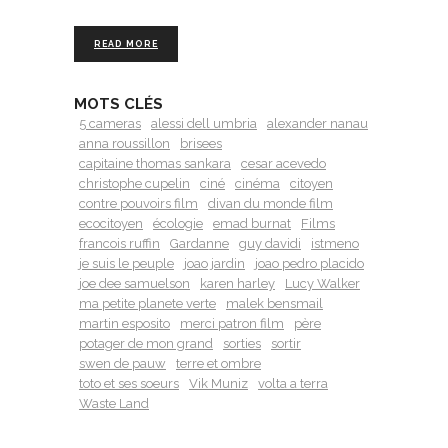
READ MORE
MOTS CLÉS
5 cameras
alessi dell umbria
alexander nanau
anna roussillon
brisees
capitaine thomas sankara
cesar acevedo
christophe cupelin
ciné
cinéma
citoyen
contre pouvoirs film
divan du monde film
ecocitoyen
écologie
emad burnat
Films
francois ruffin
Gardanne
guy davidi
istmeno
je suis le peuple
joao jardin
joao pedro placido
joe dee samuelson
karen harley
Lucy Walker
ma petite planete verte
malek bensmail
martin esposito
merci patron film
père
potager de mon grand
sorties
sortir
swen de pauw
terre et ombre
toto et ses soeurs
Vik Muniz
volta a terra
Waste Land