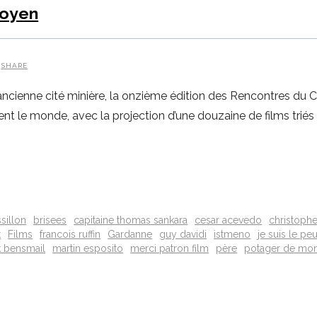
toyen
SHARE
cienne cité minière, la onzième édition des Rencontres du C
ent le monde, avec la projection d’une douzaine de films triés
sillon
brisees
capitaine thomas sankara
cesar acevedo
christophe
t
Films
francois ruffin
Gardanne
guy davidi
istmeno
je suis le pe
 bensmail
martin esposito
merci patron film
père
potager de mo