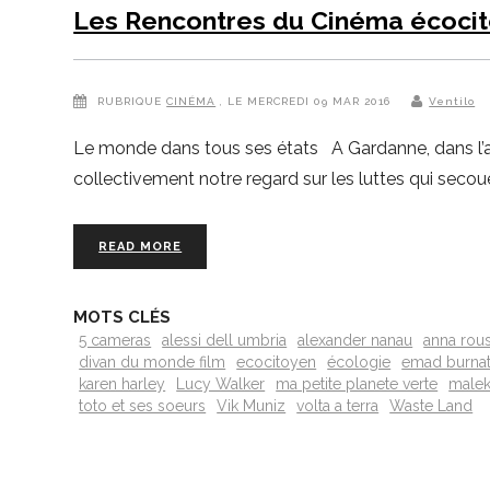
Les Rencontres du Cinéma écoci
RUBRIQUE
CINÉMA
, LE MERCREDI 09 MAR 2016
Ventilo
Le monde dans tous ses états A Gardanne, dans l’an
collectivement notre regard sur les luttes qui secou
READ MORE
MOTS CLÉS
5 cameras
alessi dell umbria
alexander nanau
anna rous
divan du monde film
ecocitoyen
écologie
emad burna
karen harley
Lucy Walker
ma petite planete verte
malek
toto et ses soeurs
Vik Muniz
volta a terra
Waste Land