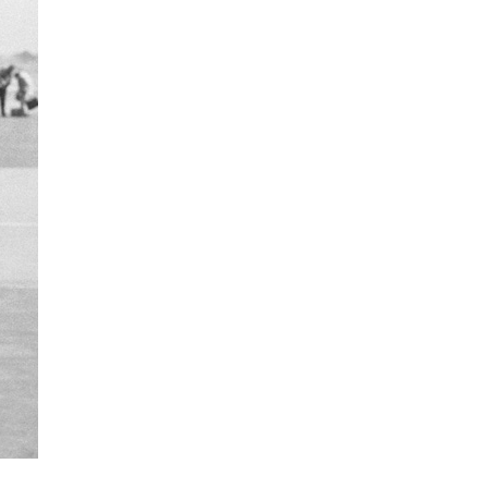
La Ville-sans-Nom, Marseille
dans la bouche de ceux qui
l’assassinent
de Bruno Le
Dantec