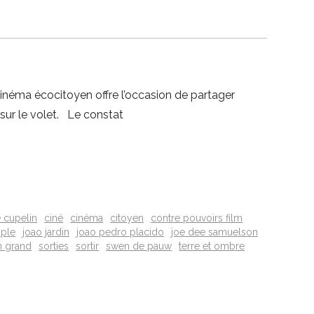
inéma écocitoyen offre l’occasion de partager
 sur le volet. Le constat
 cupelin
ciné
cinéma
citoyen
contre pouvoirs film
uple
joao jardin
joao pedro placido
joe dee samuelson
n grand
sorties
sortir
swen de pauw
terre et ombre