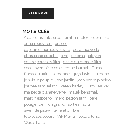
READ MORE
MOTS CLÉS
5 cameras
alessi dell umbria
alexander nanau
anna roussillon
brisees
capitaine thomas sankara
cesar acevedo
christophe cupelin
ciné
cinéma
citoyen
contre pouvoirs film
divan du monde film
ecocitoyen
écologie
emad burnat
Films
francois ruffin
Gardanne
guy davidi
istmeno
je suis le peuple
joao jardin
joao pedro placido
joe dee samuelson
karen harley
Lucy Walker
ma petite planete verte
malek bensmail
martin esposito
merci patron film
père
potager de mon grand
sorties
sortir
swen de pauw
terre et ombre
toto et ses soeurs
Vik Muniz
volta a terra
Waste Land