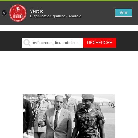
Ventilo
Voir
×
L´application gratuite - Android
MENU