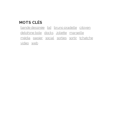
MOTS CLÉS
bande dessinée
bd
bruno pradelle
citoyen
delphine bole
docks
Joliette
marseille
média
papier
social
sorties
sortir
tchatche
video
web