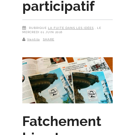
participatif
RUBRIQUE
LA FUITE DANS LES IDÉES
, LE
MERCREDI 01 JUIN 2016
Ventilo
SHARE
Fatchement