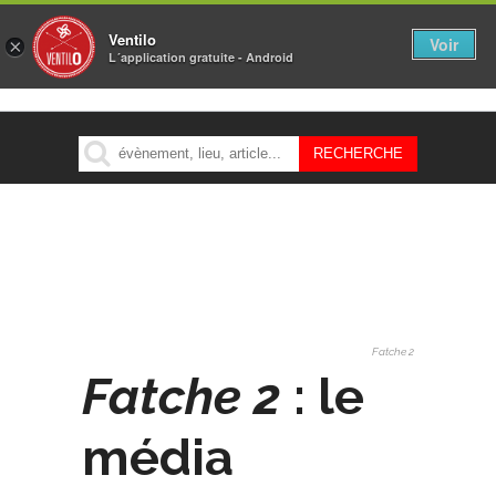
Ventilo
Voir
×
L´application gratuite - Android
MENU
Fatche 2
Fatche 2
: le
média