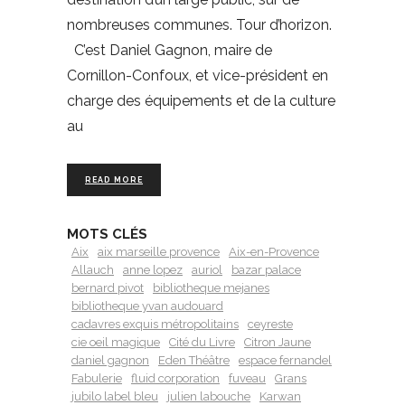
nombreuses communes. Tour d’horizon.
C’est Daniel Gagnon, maire de
Cornillon-Confoux, et vice-président en
charge des équipements et de la culture
au
READ MORE
MOTS CLÉS
Aix
aix marseille provence
Aix-en-Provence
Allauch
anne lopez
auriol
bazar palace
bernard pivot
bibliotheque mejanes
bibliotheque yvan audouard
cadavres exquis métropolitains
ceyreste
cie oeil magique
Cité du Livre
Citron Jaune
daniel gagnon
Eden Théâtre
espace fernandel
Fabulerie
fluid corporation
fuveau
Grans
jubilo label bleu
julien labouche
Karwan