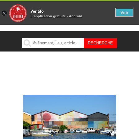
Ventilo
Voir
×
L´application gratuite - Android
MENU