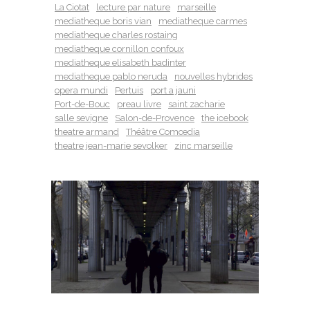
La Ciotat
lecture par nature
marseille
mediatheque boris vian
mediatheque carmes
mediatheque charles rostaing
mediatheque cornillon confoux
mediatheque elisabeth badinter
mediatheque pablo neruda
nouvelles hybrides
opera mundi
Pertuis
port a jauni
Port-de-Bouc
preau livre
saint zacharie
salle sevigne
Salon-de-Provence
the icebook
theatre armand
Théâtre Comœdia
theatre jean-marie sevolker
zinc marseille