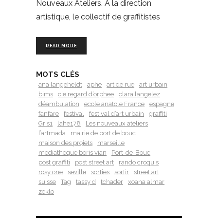
Nouveaux Ateliers. À la direction
artistique, le collectif de graffitistes
READ MORE
MOTS CLÉS
ana langeheldt
aphe
art de rue
art urbain
bims
cie regard d’orphee
clara langelez
déambulation
ecole anatole France
espagne
fanfare
festival
festival d’art urbain
graffiti
Gris1
lahe178
Les nouveaux ateliers
l’artmada
mairie de port de bouc
maison des projets
marseille
mediatheque boris vian
Port-de-Bouc
post graffiti
post street art
rando croquis
rosy one
seville
sorties
sortir
street art
suisse
Tag
tassy d
tchader
xoana almar
zeklo