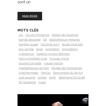
sont un
READ MORE
MOTS CLÉS
Aix
Aix-en-Provence
Atelier de Cézanne
bande dessinée
bd
bibliotheque mejanes
bonbon super
Caroline Sury
ecole intuit lab
eric lambe
expo
exposition
expositions
g doremus
Galerie Vincent Bercker
haircut football club
hugues micol
laurent lolmede
mazen kerbaj
mediatheque carmes
Musée des Tapisseries
p lechermeier
Pertuis
Rencontres du 9e Art
said sassine
sorties
sortir
Stephane De Groef
till l’espiègle
typex