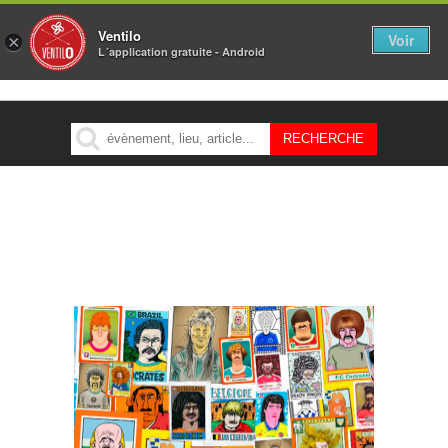
Ventilo
Voir
×
L´application gratuite - Android
MENU