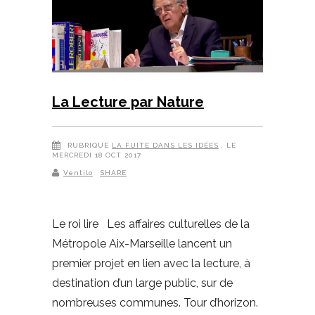
La Lecture par Nature
RUBRIQUE
LA FUITE DANS LES IDÉES
, LE
MERCREDI 18 OCT 2017
Ventilo
SHARE
Le roi lire Les affaires culturelles de la
Métropole Aix-Marseille lancent un
premier projet en lien avec la lecture, à
destination d’un large public, sur de
nombreuses communes. Tour d’horizon.