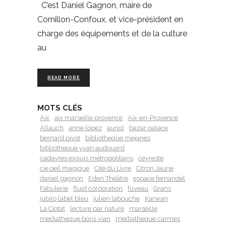
C’est Daniel Gagnon, maire de
Cornillon-Confoux, et vice-président en
charge des équipements et de la culture
au
READ MORE
MOTS CLÉS
Aix
aix marseille provence
Aix-en-Provence
Allauch
anne lopez
auriol
bazar palace
bernard pivot
bibliotheque mejanes
bibliotheque yvan audouard
cadavres exquis métropolitains
ceyreste
cie oeil magique
Cité du Livre
Citron Jaune
daniel gagnon
Eden Théâtre
espace fernandel
Fabulerie
fluid corporation
fuveau
Grans
jubilo label bleu
julien labouche
Karwan
La Ciotat
lecture par nature
marseille
mediatheque boris vian
mediatheque carmes