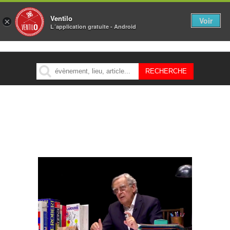
Ventilo
Voir
×
L´application gratuite - Android
MENU