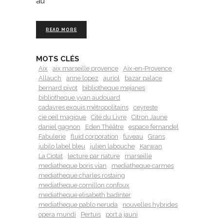
au
READ MORE
MOTS CLÉS
Aix
aix marseille provence
Aix-en-Provence
Allauch
anne lopez
auriol
bazar palace
bernard pivot
bibliotheque mejanes
bibliotheque yvan audouard
cadavres exquis métropolitains
ceyreste
cie oeil magique
Cité du Livre
Citron Jaune
daniel gagnon
Eden Théâtre
espace fernandel
Fabulerie
fluid corporation
fuveau
Grans
jubilo label bleu
julien labouche
Karwan
La Ciotat
lecture par nature
marseille
mediatheque boris vian
mediatheque carmes
mediatheque charles rostaing
mediatheque cornillon confoux
mediatheque elisabeth badinter
mediatheque pablo neruda
nouvelles hybrides
opera mundi
Pertuis
port a jauni