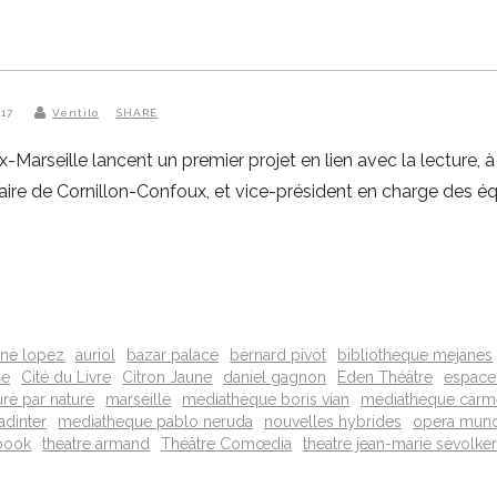
017
Ventilo
SHARE
ix-Marseille lancent un premier projet en lien avec la lecture,
re de Cornillon-Confoux, et vice-président en charge des éq
ne lopez
auriol
bazar palace
bernard pivot
bibliotheque mejanes
ue
Cité du Livre
Citron Jaune
daniel gagnon
Eden Théâtre
espace
ure par nature
marseille
mediatheque boris vian
mediatheque carm
adinter
mediatheque pablo neruda
nouvelles hybrides
opera mund
ebook
theatre armand
Théâtre Comœdia
theatre jean-marie sevolke