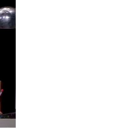
La Ville-sans-Nom, Marseille
dans la bouche de ceux qui
l’assassinent
de Bruno Le
Dantec