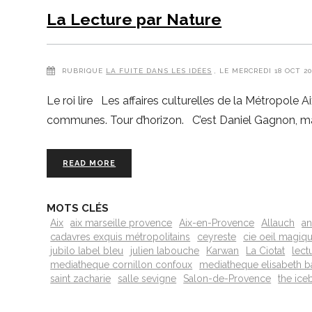
La Lecture par Nature
RUBRIQUE
LA FUITE DANS LES IDÉES
, LE MERCREDI 18 OCT 2
Le roi lire Les affaires culturelles de la Métropole A
communes. Tour d’horizon. C’est Daniel Gagnon, mai
READ MORE
MOTS CLÉS
Aix
aix marseille provence
Aix-en-Provence
Allauch
an
cadavres exquis métropolitains
ceyreste
cie oeil magiq
jubilo label bleu
julien labouche
Karwan
La Ciotat
lect
mediatheque cornillon confoux
mediatheque elisabeth b
saint zacharie
salle sevigne
Salon-de-Provence
the ic