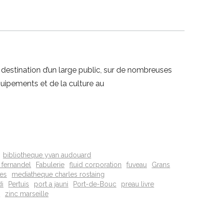
 à destination d’un large public, sur de nombreuses
uipements et de la culture au
bibliotheque yvan audouard
 fernandel
Fabulerie
fluid corporation
fuveau
Grans
es
mediatheque charles rostaing
i
Pertuis
port a jauni
Port-de-Bouc
preau livre
r
zinc marseille