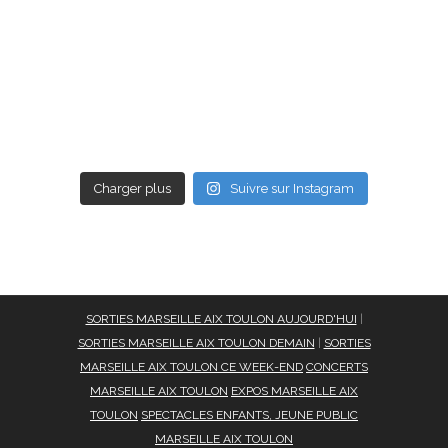
Charger plus
Suivre sur Instagram
SORTIES MARSEILLE AIX TOULON AUJOURD'HUI
|
SORTIES MARSEILLE AIX TOULON DEMAIN
|
SORTIES
MARSEILLE AIX TOULON CE WEEK-END
CONCERTS
MARSEILLE AIX TOULON
EXPOS MARSEILLE AIX
TOULON
SPECTACLES ENFANTS, JEUNE PUBLIC
MARSEILLE AIX TOULON