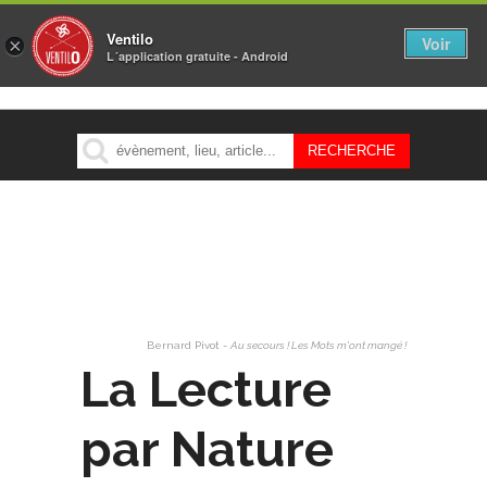
Ventilo
Voir
×
L´application gratuite - Android
MENU
Bernard Pivot -
Au secours ! Les Mots m'ont mangé !
La Lecture
par Nature