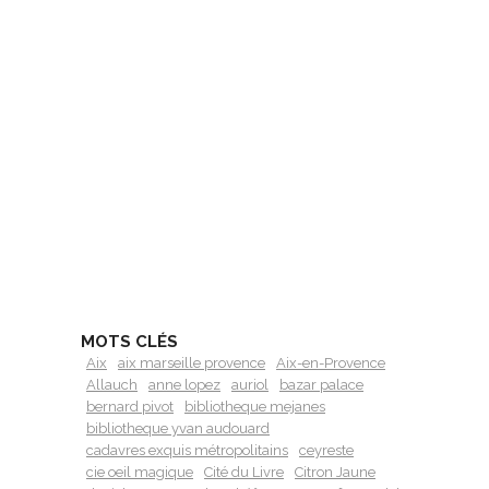
MOTS CLÉS
Aix
aix marseille provence
Aix-en-Provence
Allauch
anne lopez
auriol
bazar palace
bernard pivot
bibliotheque mejanes
bibliotheque yvan audouard
cadavres exquis métropolitains
ceyreste
cie oeil magique
Cité du Livre
Citron Jaune