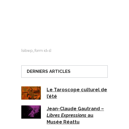
[sibwp_form id=1]
DERNIERS ARTICLES
Le Taroscope culturel de
l’été
Jean-Claude Gautrand –
Libres Expressions
au
Musée Réattu