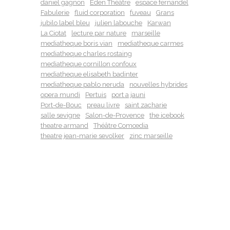
daniel gagnon
Eden Théâtre
espace fernandel
Fabulerie
fluid corporation
fuveau
Grans
jubilo label bleu
julien labouche
Karwan
La Ciotat
lecture par nature
marseille
mediatheque boris vian
mediatheque carmes
mediatheque charles rostaing
mediatheque cornillon confoux
mediatheque elisabeth badinter
mediatheque pablo neruda
nouvelles hybrides
opera mundi
Pertuis
port a jauni
Port-de-Bouc
preau livre
saint zacharie
salle sevigne
Salon-de-Provence
the icebook
theatre armand
Théâtre Comœdia
theatre jean-marie sevolker
zinc marseille