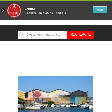
Ventilo
Voir
×
L´application gratuite - Android
MENU