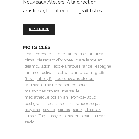
Nouveaux Ateliers. À la direction
artistique, le collectif de graffitistes
READ MORE
MOTS CLÉS
ana langeheldt
aphe
art de rue
art urbain
bims
cie regard d’orphee
clara langelez
déambulation
ecole anatole France
espagne
fanfare
festival
festival d’art urbain
graffiti
Gris1
lahe178
Les nouveaux ateliers
l’artmada
mairie de port de bouc
maison des projets
marseille
mediatheque boris vian
Port-de-Bouc
post graffiti
post street art
rando croquis
rosy one
seville
sorties
sortir
street art
suisse
Tag
tassy d
tchader
xoana almar
zeklo