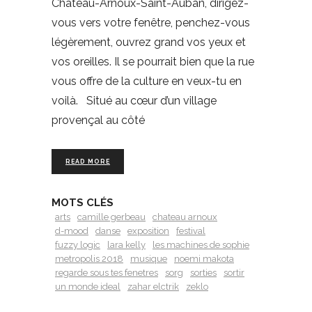
Château-Arnoux-Saint-Auban, dirigez-
vous vers votre fenêtre, penchez-vous
légèrement, ouvrez grand vos yeux et
vos oreilles. Il se pourrait bien que la rue
vous offre de la culture en veux-tu en
voilà. Situé au cœur d’un village
provençal au côté
READ MORE
MOTS CLÉS
arts
camille gerbeau
chateau arnoux
d-mood
danse
exposition
festival
fuzzy logic
lara kelly
les machines de sophie
metropolis 2018
musique
noemi makota
regarde sous tes fenetres
sorg
sorties
sortir
un monde ideal
zahar elctrik
zeklo