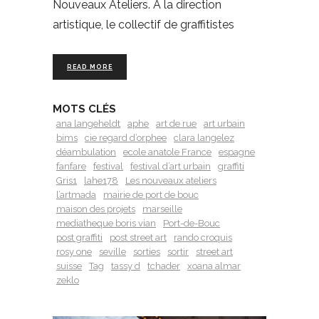
Nouveaux Ateliers. À la direction
artistique, le collectif de graffitistes
READ MORE
MOTS CLÉS
ana langeheldt
aphe
art de rue
art urbain
bims
cie regard d’orphee
clara langelez
déambulation
ecole anatole France
espagne
fanfare
festival
festival d’art urbain
graffiti
Gris1
lahe178
Les nouveaux ateliers
l’artmada
mairie de port de bouc
maison des projets
marseille
mediatheque boris vian
Port-de-Bouc
post graffiti
post street art
rando croquis
rosy one
seville
sorties
sortir
street art
suisse
Tag
tassy d
tchader
xoana almar
zeklo