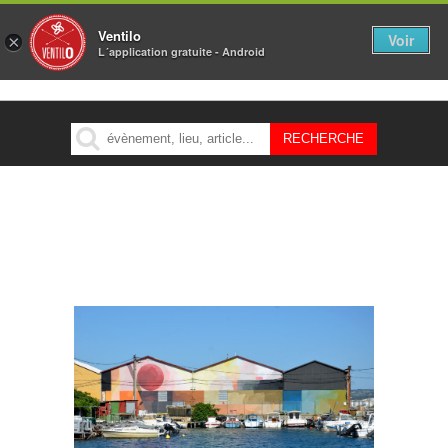
Ventilo
Voir
×
L´application gratuite - Android
MENU