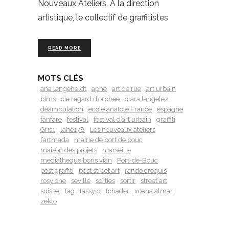
Nouveaux Ateliers. À la direction
artistique, le collectif de graffitistes
READ MORE
MOTS CLÉS
ana langeheldt
aphe
art de rue
art urbain
bims
cie regard d’orphee
clara langelez
déambulation
ecole anatole France
espagne
fanfare
festival
festival d’art urbain
graffiti
Gris1
lahe178
Les nouveaux ateliers
l’artmada
mairie de port de bouc
maison des projets
marseille
mediatheque boris vian
Port-de-Bouc
post graffiti
post street art
rando croquis
rosy one
seville
sorties
sortir
street art
suisse
Tag
tassy d
tchader
xoana almar
zeklo