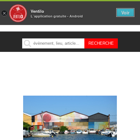
Ventilo
Voir
×
L´application gratuite - Android
MENU