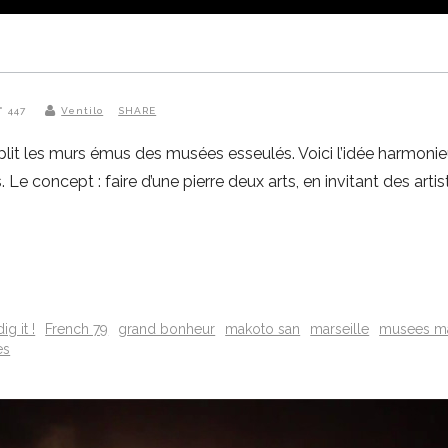
° 447
Ventilo
SHARE
les murs émus des musées esseulés. Voici l’idée harmonieuse 
e concept : faire d’une pierre deux arts, en invitant des art
dig it !
French 79
grand bonheur
makoto san
marseille
musees ma
es