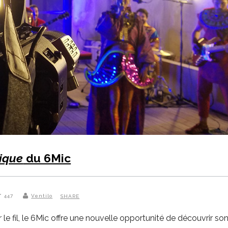
ique
du 6Mic
° 447
Ventilo
SHARE
 le fil, le 6Mic offre une nouvelle opportunité de découvrir s