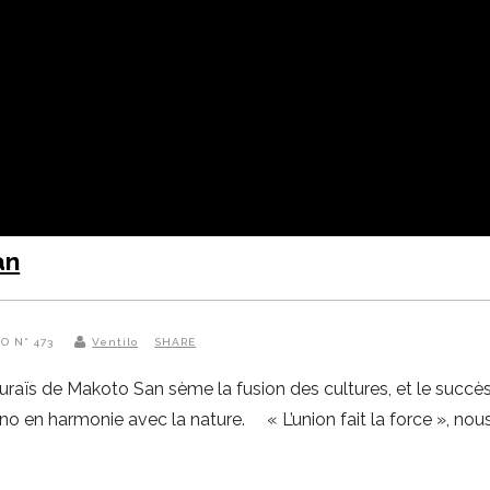
an
LO N° 473
Ventilo
SHARE
uraïs de Makoto San sème la fusion des cultures, et le succ
hno en harmonie avec la nature. « L’union fait la force », nou