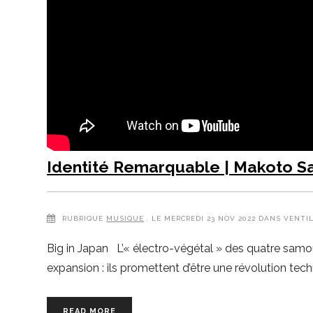
Identité Remarquable | Makoto S
RUBRIQUE
MUSIQUE
, LE MERCREDI 23 NOV 2022 DANS VENTI
Big in Japan L’« électro-végétal » des quatre samo
expansion : ils promettent d’être une révolution tec
READ MORE