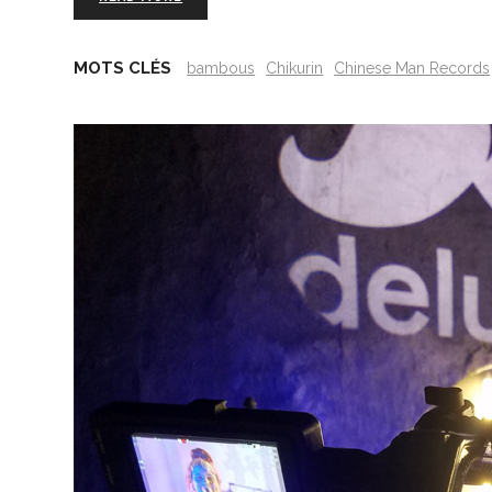
MOTS CLÉS
bambous
Chikurin
Chinese Man Records