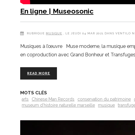
En ligne | Museosonic
RUBRIQUE
MUSIQUE
, LE JEUDI 04 MAR 2021 DANS VENTILO N
Musiques à l’œuvre Muse moderne, la musique emplit 
en coproduction avec Grand Bonheur et Transfuges. L
READ MORE
MOTS CLÉS
arts
Chinese Man Records
conservation du patrimoine
museum d’histoire naturelle marseille
musique
transfug