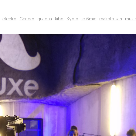
électro
Gender
guadua
kibo
Kyoto
le 6mic
makoto san
musi