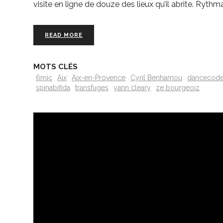
visite en ligne de douze des lieux qu’il abrite. Ryth
READ MORE
MOTS CLÉS
6mic
Aix
Aix-en-Provence
Cyril Benhamou
dancecod
spinabifida
transfuges
yann cleary
ze bourgeoiz