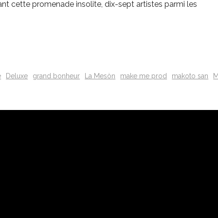
mant cette promenade insolite, dix-sept artistes parmi les
e
Deluxe
grand bonheur
La Mesòn
make me prod
makoto san
M