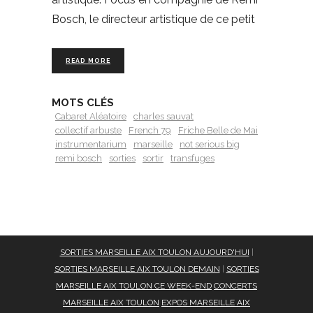
Bosch, le directeur artistique de ce petit
READ MORE
MOTS CLÉS
Cabaret Aléatoire
charles sauvat
collectif arbuste
French 79
Friche Belle de Mai
instrumentarium
marseille
not serious big
remi bosch
sorties
sortir
transfuges
SORTIES MARSEILLE AIX TOULON AUJOURD'HUI
|
SORTIES MARSEILLE AIX TOULON DEMAIN
|
SORTIES
MARSEILLE AIX TOULON CE WEEK-END
CONCERTS
MARSEILLE AIX TOULON
EXPOS MARSEILLE AIX