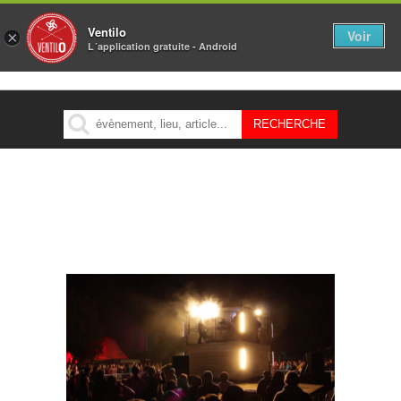
Ventilo
Voir
×
L´application gratuite - Android
MENU