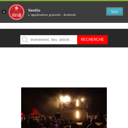
Ventilo
Voir
×
L´application gratuite - Android
MENU