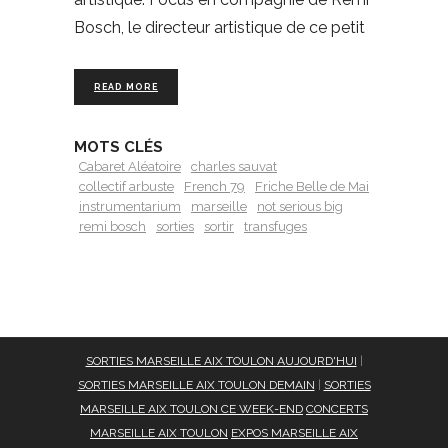
Bosch, le directeur artistique de ce petit
READ MORE
MOTS CLÉS
Cabaret Aléatoire
charles sauvat
collectif arbuste
French 79
Friche Belle de Mai
instrumentarium
marseille
not serious big
remi bosch
sorties
sortir
transfuges
SORTIES MARSEILLE AIX TOULON AUJOURD'HUI
|
SORTIES MARSEILLE AIX TOULON DEMAIN
|
SORTIES
MARSEILLE AIX TOULON CE WEEK-END
CONCERTS
MARSEILLE AIX TOULON
EXPOS MARSEILLE AIX