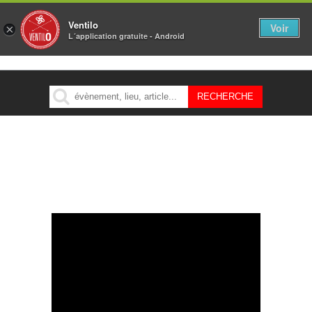
Ventilo
Voir
×
L´application gratuite - Android
MENU