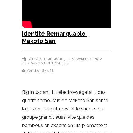
Identité Remarquable |
Makoto San
RUBRIQUE
MUSIQUE
, LE MERCREDI 23 NOV
2022 DANS VENTILO N° 473
Ventilo
SHARE
Big in Japan L’« électro-végétal » des
quatre samouraïs de Makoto San sème
la fusion des cultures, et le succès du
groupe grandit aussi vite que des
bambous en expansion : ils promettent