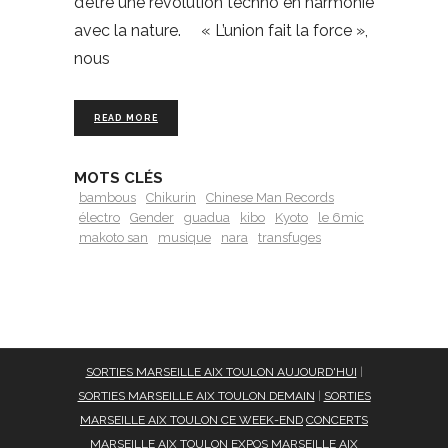
d’être une révolution techno en harmonie
avec la nature. « L’union fait la force »,
nous
READ MORE
MOTS CLÉS
bambous
Chikurin
Chinese Man Records
électro
Gender
guadua
kibo
Kyoto
le 6mic
makoto san
musique
nara
transfuges
SORTIES MARSEILLE AIX TOULON AUJOURD'HUI
|
SORTIES MARSEILLE AIX TOULON DEMAIN
|
SORTIES
MARSEILLE AIX TOULON CE WEEK-END
CONCERTS
MARSEILLE AIX TOULON
EXPOS MARSEILLE AIX