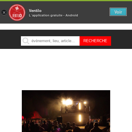
Ventilo
Voir
×
L´application gratuite - Android
MENU