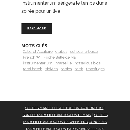
Instrumentarium s’érigera le temps d’une
soirée pour un live
READ MORE
MOTS CLÉS
Cabaret Aléatoire
clubus
collectif arbuste
French 79
Friche Belle de Mai
instrumentarium
marseille
notserious bigs
remi bosch
sidi&co
sorties
sortir
transfuges
SORTIES MARSEILLE AIX TOULON AUJOURD'HUI
|
SORTIES MARSEILLE AIX TOULON DEMAIN
|
SORTIES
MARSEILLE AIX TOULON CE WEEK-END
CONCERTS
MARSEILLE AIX TOULON
EXPOS MARSEILLE AIX