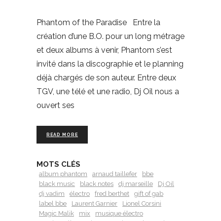
Phantom of the Paradise Entre la
création d’une B.O. pour un long métrage
et deux albums à venir, Phantom s’est
invité dans la discographie et le planning
déjà chargés de son auteur. Entre deux
TGV, une télé et une radio, Dj Oil nous a
ouvert ses
READ MORE
MOTS CLÉS
album phantom
arnaud taillefer
bbe
black music
black notes
dj marseille
Dj Oil
dj vadim
électro
fred berthet
gift of gab
label bbe
Laurent Garnier
Lionel Corsini
Magic Malik
mix
musique électro