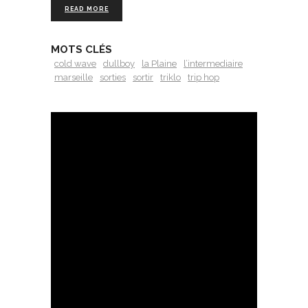
READ MORE
MOTS CLÉS
cold wave
dullboy
la Plaine
l’intermediaire
marseille
sorties
sortir
triklo
trip hop