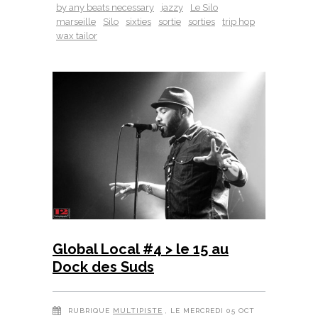
by any beats necessary
jazzy
Le Silo
marseille
Silo
sixties
sortie
sorties
trip hop
wax tailor
Global Local #4 > le 15 au
Dock des Suds
RUBRIQUE
MULTIPISTE
, LE MERCREDI 05 OCT