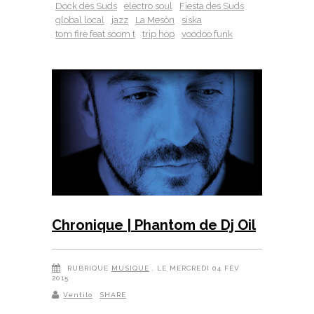
Dock des Suds
electro soul
Fiesta des Suds
global local
jazz
La Mesòn
siska
tom fire feat soom t
trip hop
voodoo funk
Chronique | Phantom de Dj Oil
RUBRIQUE
MUSIQUE
, LE MERCREDI 04 FÉV
2015
Ventilo
SHARE