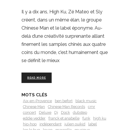
Il y a dix ans, High Ku, Zé Mateo et Sly
créent, dans un même élan, le groupe
Chinese Man et le label éponyme. Au-
delà d’une créativité surprenante alliant
finement les samples chinés aux quatre
coins du monde, c’est humainement que
se définit le mieux
READ MORE
MOTS CLÉS
Aix-en-Provence
ben befort
black music
Chinese Man
Chinese Man Records
cmr
concert
Deluxe
Dj
Dock
dubstep
eddie vedder
franck et anabelle
funk
high ku
hip-hop
indépendant
julien ouikid
label
leo le bug
leyan
marseille
musique