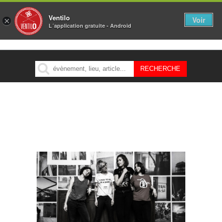
Ventilo
Voir
×
L´application gratuite - Android
MENU