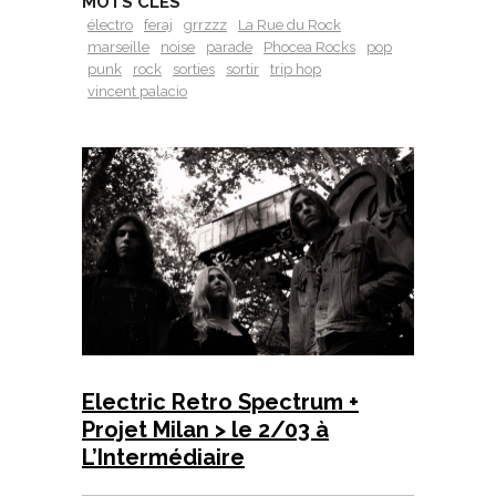
MOTS CLÉS
électro
feraj
grrzzz
La Rue du Rock
marseille
noise
parade
Phocea Rocks
pop
punk
rock
sorties
sortir
trip hop
vincent palacio
Electric Retro Spectrum +
Projet Milan > le 2/03 à
L’Intermédiaire