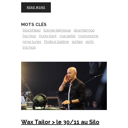
READ MORE
MOTS CLÉS
blockhead
boogie belgique
downtempo
hip-hop
Hugo Kant
marseille
mononome
ninja tunes
Poste à Galène
sorties
sortir
trip hop
Wax Tailor > le 30/11 au Silo