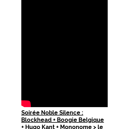
Soirée Noble Silence :
Blockhead + Boogie Belgique
+ Hugo Kant + Mononome > le