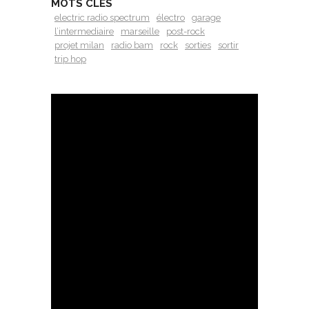
MOTS CLÉS
electric radio spectrum
électro
garage
l’intermediaire
marseille
post-rock
projet milan
radio bam
rock
sorties
sortir
trip hop