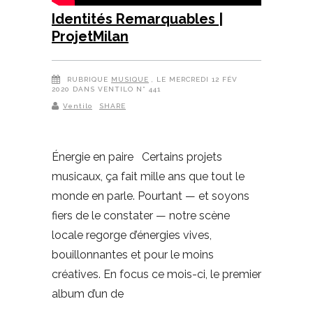
Identités Remarquables |
ProjetMilan
RUBRIQUE
MUSIQUE
, LE MERCREDI 12 FÉV
2020 DANS VENTILO N° 441
Ventilo
SHARE
Énergie en paire Certains projets
musicaux, ça fait mille ans que tout le
monde en parle. Pourtant — et soyons
fiers de le constater — notre scène
locale regorge d’énergies vives,
bouillonnantes et pour le moins
créatives. En focus ce mois-ci, le premier
album d’un de