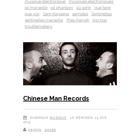
musique électronique
musiques electroniques
oil marseille
oil phantom
où sortir
que faire
que voir
Sam Karpiena
samples
Sentinelles
sentinelles marseille
Theo Parrish
trip hop
troublemakers
Chinese Man Records
RUBRIQUE
MUSIQUE
, LE MERCREDI 23 AVR
2014
Ventilo
SHARE