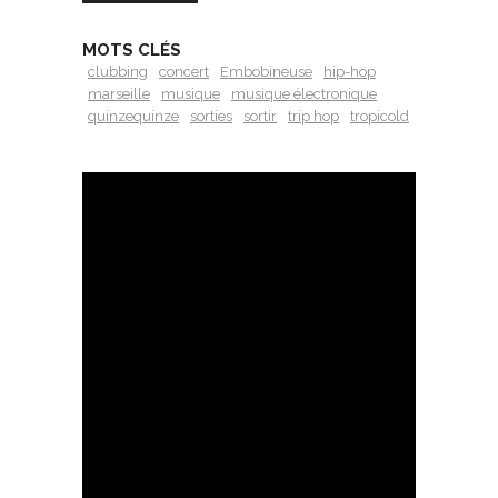
MOTS CLÉS
clubbing
concert
Embobineuse
hip-hop
marseille
musique
musique électronique
quinzequinze
sorties
sortir
trip hop
tropicold