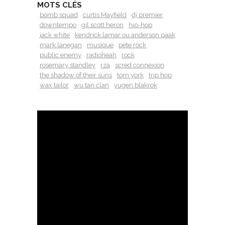
MOTS CLÉS
bomb squad
curtis Mayfield
dj premier
downtempo
gil scott heron
hip-hop
jack white
kendrick lamar ou anderson paak
mark lanegan
musique
pete rock
public enemy
radioheah
rock
rosemary standley
rza
scred connexion
the shadow of their suns
tom york
trip hop
wax tailor
wu tan clan
yugen blakrok