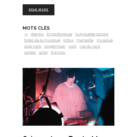
READ MORE
MOTS CLÉS
-I-
électro
Embobineuse
guinguette sonore
hotel de la musique
indus
marseille
musique
post-rock
projetmilan
rock
rue du rock
sorties
sortir
trip hop