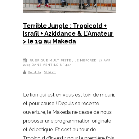
Terrible Jungle : Tropicold +
Israfil + Azkidance & L’Amateur
> le 19 au Makeda
RUBRIQUE
MULTIPISTE
, LE MERCREDI 17 AVR
2019 DANS VENTILO N° 427
Ventilo
SHARE
Le lion qui est en vous est loin de mourir,
et pour cause ! Depuis sa récente
ouverture, le Makeda ne cesse de nous
proposer une programmation originale
et éclectique. Et c’est au tour de
Tropicold d’investir pour la première fois