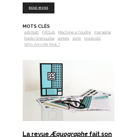
READ MORE
MOTS CLÉS
astrolab
FKClub
Machine à Coudre
marseille
Radio Grenouille
sorties
sortir
tropicold
Why Am I Mr Pink ?
La revue
Æquographe
fait son