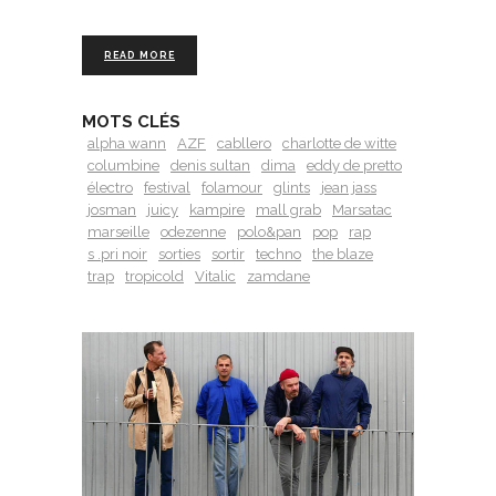
READ MORE
MOTS CLÉS
alpha wann
AZF
cabllero
charlotte de witte
columbine
denis sultan
dima
eddy de pretto
électro
festival
folamour
glints
jean jass
josman
juicy
kampire
mall grab
Marsatac
marseille
odezenne
polo&pan
pop
rap
s .pri noir
sorties
sortir
techno
the blaze
trap
tropicold
Vitalic
zamdane