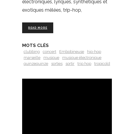
électroniques, lyriques, synthétiques et
exotiques mêlées, trip-hop,
READ MORE
MOTS CLÉS
clubbing
concert
Embobineuse
hip-hop
marseille
musique
musique électronique
quinzequinze
sorties
sortir
trip hop
tropicold