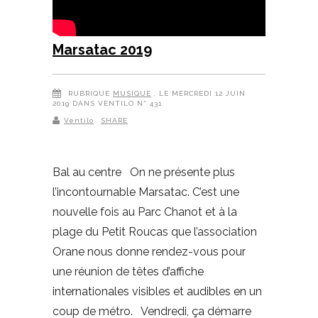
Marsatac 2019
RUBRIQUE
MUSIQUE
, LE MERCREDI 12 JUIN
2019 DANS VENTILO N° 431
Ventilo
SHARE
Bal au centre On ne présente plus
l’incontournable Marsatac. C’est une
nouvelle fois au Parc Chanot et à la
plage du Petit Roucas que l’association
Orane nous donne rendez-vous pour
une réunion de têtes d’affiche
internationales visibles et audibles en un
coup de métro. Vendredi, ça démarre