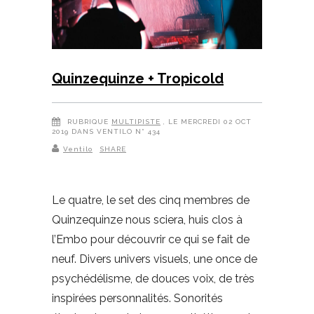
Quinzequinze + Tropicold
RUBRIQUE
MULTIPISTE
, LE MERCREDI 02 OCT
2019 DANS VENTILO N° 434
Ventilo
SHARE
Le quatre, le set des cinq membres de
Quinzequinze nous sciera, huis clos à
l’Embo pour découvrir ce qui se fait de
neuf. Divers univers visuels, une once de
psychédélisme, de douces voix, de très
inspirées personnalités. Sonorités