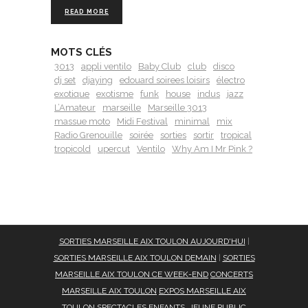
READ MORE
MOTS CLÉS
3013
appli ventilo
Baby Club
club
disco
dj set
djaying
edouard soirees loisirs
électro
exotique
exotisme
funk
house
indus
jazz
L’Amateur
marseille
Marseille 3013
massue moto
Midi Festival
minimal
mix
Radio Grenouille
soirée
sorties
sortir
tropical
tropicold
upercut
Ventilo
Why Am I Mr Pink ?
SORTIES MARSEILLE AIX TOULON AUJOURD'HUI
|
SORTIES MARSEILLE AIX TOULON DEMAIN
|
SORTIES
MARSEILLE AIX TOULON CE WEEK-END
CONCERTS
MARSEILLE AIX TOULON
EXPOS MARSEILLE AIX
TOULON
SPECTACLES ENFANTS, JEUNE PUBLIC