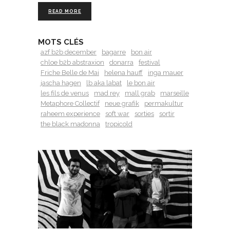
READ MORE
MOTS CLÉS
azf b2b december
bagarre
bon air
chloe b2b abstraxion
donarra
festival
Friche Belle de Mai
helena hauff
inga mauer
jascha hagen
lb aka labat
le bon air
les fils de venus
mad rey
mall grab
marseille
Metaphore Collectif
neue grafik
permakultur
raheem experience
soft war
sorties
sortir
the black madonna
tropicold