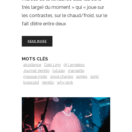
très large) du moment » qui « joue sur
les contrastes, sur le chaud/froid, sur le
fait d’être entre deux
READ MORE
MOTS CLÉS
akzidance
Daki Ling
dj l amateur
Journal Ventilo
lululao
marseille
massue moto
since charles
sorties
sortir
tropicold
Ventilo
why pink