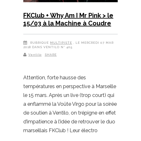
FKClub + Why Am I Mr Pink > le
15/03 à la Machine à Coudre
RUBRIQUE
MULTIPISTE
, LE MERCREDI 07 MAR
2018 DANS VENTILO N° 405
Ventilo
SHARE
Attention, forte hausse des
températures en perspective à Marseille
le 15 mars. Après un live (trop court) qui
a enflammé la Voûte Virgo pour la soirée
de soutien à Ventilo, on trépigne en effet
d’impatience à l’idée de retrouver le duo
marseillais FKClub ! Leur électro