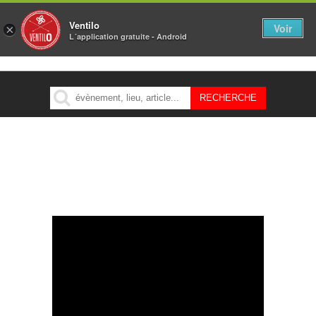
Ventilo
Voir
×
L´application gratuite - Android
MENU