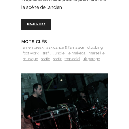
la scène de l’ancien
READ MORE
MOTS CLÉS
amen break
azkidance & l’amateur
clubbing
foot work
israfil
jungle
le makeda
marseille
musique
sortie
sortir
tropicold
uk garage