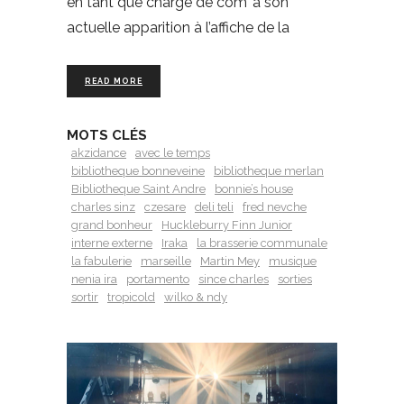
en tant que chargé de com’ à son
actuelle apparition à l’affiche de la
READ MORE
MOTS CLÉS
akzidance
avec le temps
bibliotheque bonneveine
bibliotheque merlan
Bibliotheque Saint Andre
bonnie’s house
charles sinz
czesare
deli teli
fred nevche
grand bonheur
Huckleburry Finn Junior
interne externe
Iraka
la brasserie communale
la fabulerie
marseille
Martin Mey
musique
nenia ira
portamento
since charles
sorties
sortir
tropicold
wilko & ndy