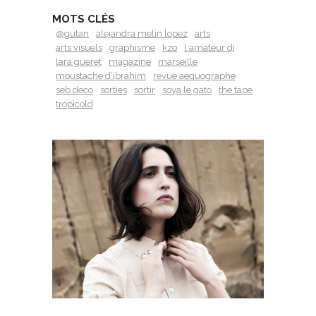
MOTS CLÉS
@gutan
alejandra melin lopez
arts
arts visuels
graphisme
kzo
l amateur dj
lara gueret
magazine
marseille
moustache d’ibrahim
revue aequographe
seb deco
sorties
sortir
soya le gato
the tape
tropicold