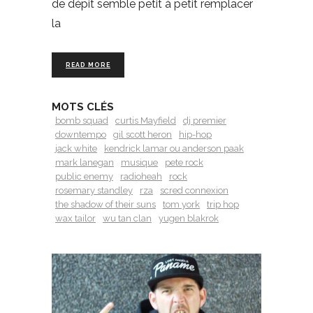
de dépit semble petit à petit remplacer
la
READ MORE
MOTS CLÉS
bomb squad
curtis Mayfield
dj premier
downtempo
gil scott heron
hip-hop
jack white
kendrick lamar ou anderson paak
mark lanegan
musique
pete rock
public enemy
radioheah
rock
rosemary standley
rza
scred connexion
the shadow of their suns
tom york
trip hop
wax tailor
wu tan clan
yugen blakrok