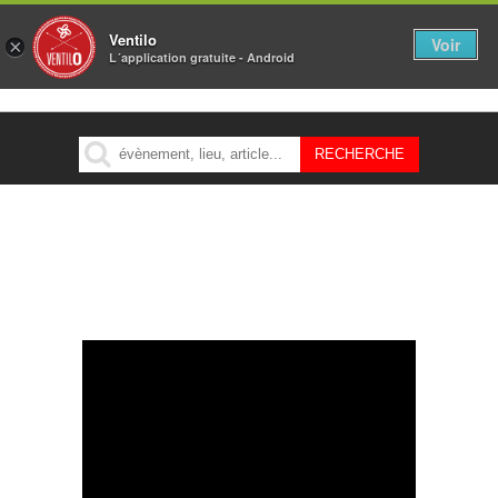
Ventilo
Voir
×
L´application gratuite - Android
MENU