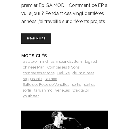
premier Ep, SA.MOD. Comment ce EP a
vu le jour ? Pendant ces vingt dernières
années, j’ai travaillé sur différents projets
READ MORE
MOTS CLÉS
a state of mind
asm soundsystem
big red
Chinese Man
Comparses & Sons
comparses et sons
Deluxe
drum n bass
raggasonic
sa.mod
Salle des Fêtes de Venelles
sortie
sorties
sortir
taiwan mc
venelles
wax tailor
youthstar