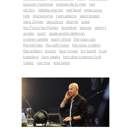
pouvoir magique
prairies de la mer
rag
rat boy
rebeka warrior
red fand
rejjie snow
ride
Rockorama
ryan adams
saint tropez
Sara Zinger
sepultura
shame
siska
Six-Fours les Plages
slowdive
slowes
soom t
sorties
sortir
stade andre deferrari
sydney valette
team ghost
the goon sax
the kitchies
the soft moon
the solar system
the spitters
toulon
tour royale
toy band
trust
tuesdays
twin peaks
two door cinema club
Vitalic
vox low
wax tailor