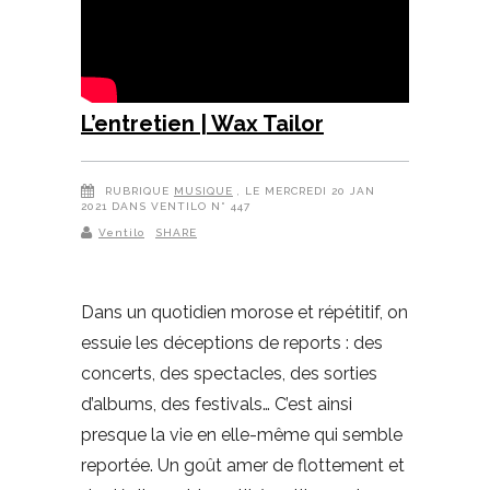
L’entretien | Wax Tailor
RUBRIQUE
MUSIQUE
, LE MERCREDI 20 JAN
2021 DANS VENTILO N° 447
Ventilo
SHARE
Dans un quotidien morose et répétitif, on
essuie les déceptions de reports : des
concerts, des spectacles, des sorties
d’albums, des festivals… C’est ainsi
presque la vie en elle-même qui semble
reportée. Un goût amer de flottement et