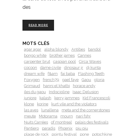
des
READ MORE
MOTS CLÉS
agar agar
alpha blondy
Antibes
bandol
bongo white
brother james
Cannes
carpenter brut
caspian pool
Circa Waves
cocoon
dame civile
dinosaur jr
dj kunta
dream wife
f&am
fai baba
Flashing Teeth
Foxygen
french79
gael faye
Gaou
gloria
Grimaud
hanni el khatbi
horace andy
iles du gaou
Indiscipline
Isaac Delusion
juniore
kalash
kerry jammes
Kid Francescoli
klone
korine
kurt vile and the violators
las aves
lunallena
meta and the cornerstones
meute
Motorama
mourn
nari fshr
Nuits Carrées
of montreal
palais des festivals
Pantiero
paradis
Phœnix
piu piu
plage de rock
pointu festival
pone
potochkine