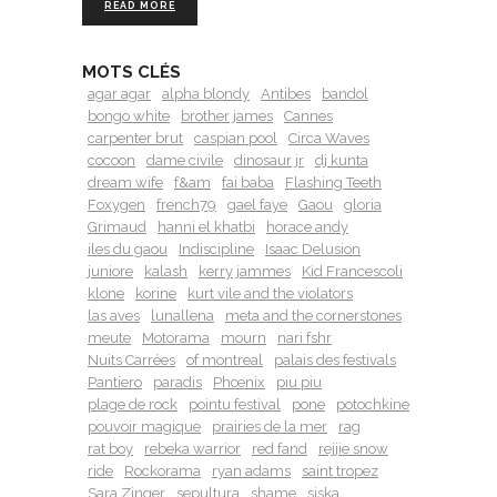
READ MORE
MOTS CLÉS
agar agar
alpha blondy
Antibes
bandol
bongo white
brother james
Cannes
carpenter brut
caspian pool
Circa Waves
cocoon
dame civile
dinosaur jr
dj kunta
dream wife
f&am
fai baba
Flashing Teeth
Foxygen
french79
gael faye
Gaou
gloria
Grimaud
hanni el khatbi
horace andy
iles du gaou
Indiscipline
Isaac Delusion
juniore
kalash
kerry jammes
Kid Francescoli
klone
korine
kurt vile and the violators
las aves
lunallena
meta and the cornerstones
meute
Motorama
mourn
nari fshr
Nuits Carrées
of montreal
palais des festivals
Pantiero
paradis
Phœnix
piu piu
plage de rock
pointu festival
pone
potochkine
pouvoir magique
prairies de la mer
rag
rat boy
rebeka warrior
red fand
rejjie snow
ride
Rockorama
ryan adams
saint tropez
Sara Zinger
sepultura
shame
siska