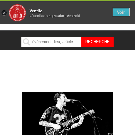
Ventilo
Voir
×
L´application gratuite - Android
MENU