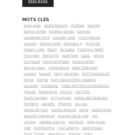
READ MORE
MOTS CLÉS
agar agar
alpha blondy
Antibes
bandol
bongo white
brother james
Cannes
carpenter brut
caspian pool
Circa Waves
cocoon
dame civile
dinosaur jr
dj kunta
dream wife
f&am
fai baba
Flashing Teeth
Foxygen
french79
gael faye
Gaou
gloria
Grimaud
hanni el khatbi
horace andy
iles du gaou
Indiscipline
Isaac Delusion
juniore
kalash
kerry jammes
Kid Francescoli
klone
korine
kurt vile and the violators
las aves
lunallena
meta and the cornerstones
meute
Motorama
mourn
nari fshr
Nuits Carrées
of montreal
palais des festivals
Pantiero
paradis
Phœnix
piu piu
plage de rock
pointu festival
pone
potochkine
pouvoir magique
prairies de la mer
rag
rat boy
rebeka warrior
red fand
rejjie snow
ride
Rockorama
ryan adams
saint tropez
Sara Zinger
sepultura
shame
siska