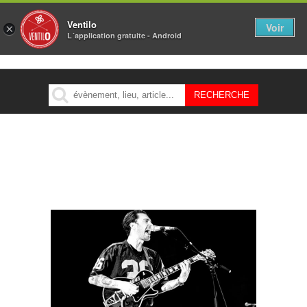
Ventilo
Voir
×
L´application gratuite - Android
MENU