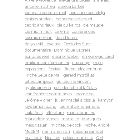
Aix-en-Provence
alexandra badea
anne alix
antoine mathieu
aurelia barbet
biennale ecritures reel
bouziane bouteldja
braises artefact
catherine verlaguet
cedric andrieux
cie du kairos
cie malaxe
cie midiminuit
cinéma
conférences
cosmic neman
david lescot
do you still love me
Dock des Suds
documentaire
Dominique Cabrera
écritures réel
eleonor weber
emeline guillaud
emilie incerti formentini
eric corijn
expo
expositions
festival
florent klockenbring
Friche Belle de Mai
gerard mordillat
gilles campaux
guillaume vincent
gyptis cinema
jazz dentelle et taffetas
jean francois comminges
jerome bel
Jérôme Richer
julien mabialia bissila
kamyon
kiyé simon luang
laurent de richemond
Leila Anis
littérature
maria tarantino
marie desgranges
marseille
Martigues
mesut aslan
michael de cock
Michel André
MuCEM
narimane mari
natacha samuel
noaillaux
Noailles
odéon marseille
OM