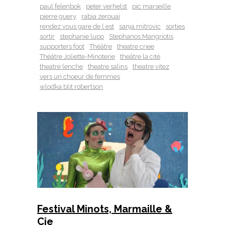
paul felenbok
peter verhelst
pic marseille
pierre guery
rabia zerouai
rendez vous gare de l est
sanja mitrovic
sorties
sortir
stephanie lupo
Stephanos Mangriotis
supporters foot
Théâtre
theatre criee
Théâtre Joliette-Minoterie
theâtre la cité
theatre lenche
theatre salins
theatre vitez
vers un choeur de femmes
wlodka blit robertson
Festival Minots, Marmaille &
Cie