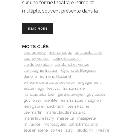
sur une forme théâtrale intime et
multiple, souvent présente dans la
READ MORE
MOTS CLÉS
andras visky
andromaque
anticapitalisme
audrey vernon
celine d aboukir
cie du barraban
cie planches vertes
compagnie fraction
Cyrano de Bergerac
dario fo
Edmond Rostand
emeline de la porte des vaux
engagement
eszter nagy
festival
franca rame
francois lebarbier
gerard levoyer
guy bedos
guy foissy
identité
jean francois matignon
jean gabriel nordmann
Jean Racine
lise martin
marie claude morland
marie laure favry
marseille
matapeste
militance
monologues
patrick modiano
seul en scene
sorties
sortir
studio m
Théâtre