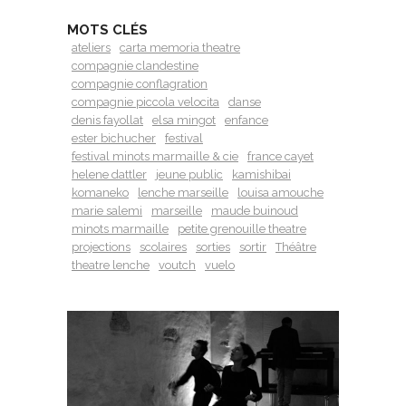
MOTS CLÉS
ateliers
carta memoria theatre
compagnie clandestine
compagnie conflagration
compagnie piccola velocita
danse
denis fayollat
elsa mingot
enfance
ester bichucher
festival
festival minots marmaille & cie
france cayet
helene dattler
jeune public
kamishibai
komaneko
lenche marseille
louisa amouche
marie salemi
marseille
maude buinoud
minots marmaille
petite grenouille theatre
projections
scolaires
sorties
sortir
Théâtre
theatre lenche
voutch
vuelo