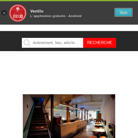
Ventilo
Voir
×
L´application gratuite - Android
MENU