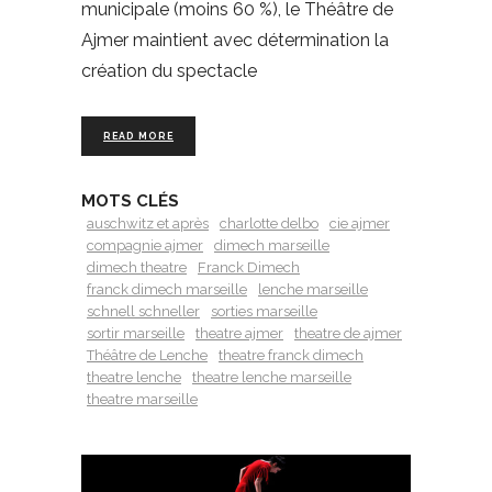
municipale (moins 60 %), le Théâtre de
Ajmer maintient avec détermination la
création du spectacle
READ MORE
MOTS CLÉS
auschwitz et après
charlotte delbo
cie ajmer
compagnie ajmer
dimech marseille
dimech theatre
Franck Dimech
franck dimech marseille
lenche marseille
schnell schneller
sorties marseille
sortir marseille
theatre ajmer
theatre de ajmer
Théâtre de Lenche
theatre franck dimech
theatre lenche
theatre lenche marseille
theatre marseille