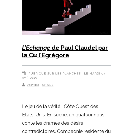
L’Echange
de Paul Claudel par
la C
l’Egrégore
ie
RUBRIQUE
SUR LES PLANCHES
, LE MARDI 07
AVR 2015
Ventilo
SHARE
Le jeu de la vérité Côte Ouest des
Etats-Unis. En scène, un quatuor nous
conte les drames des désirs
contradictoires. Compagnie résidente du