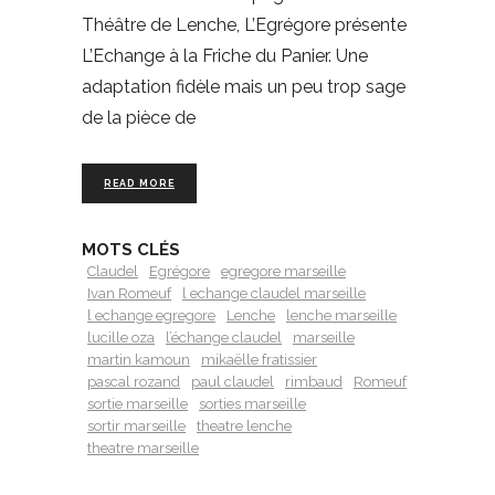
Théâtre de Lenche, L’Egrégore présente
L’Echange à la Friche du Panier. Une
adaptation fidèle mais un peu trop sage
de la pièce de
READ MORE
MOTS CLÉS
Claudel
Egrégore
egregore marseille
Ivan Romeuf
l echange claudel marseille
l echange egregore
Lenche
lenche marseille
lucille oza
l’échange claudel
marseille
martin kamoun
mikaëlle fratissier
pascal rozand
paul claudel
rimbaud
Romeuf
sortie marseille
sorties marseille
sortir marseille
theatre lenche
theatre marseille