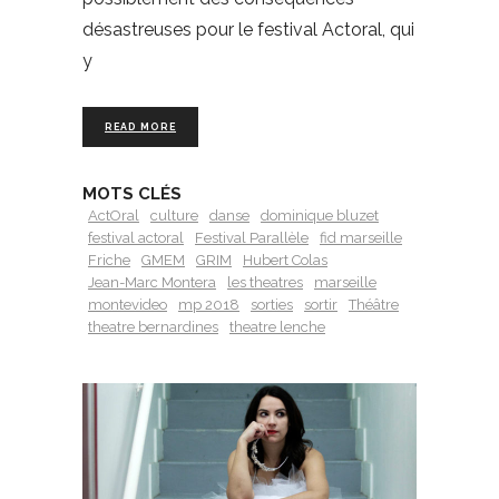
désastreuses pour le festival Actoral, qui
y
READ MORE
MOTS CLÉS
ActOral
culture
danse
dominique bluzet
festival actoral
Festival Parallèle
fid marseille
Friche
GMEM
GRIM
Hubert Colas
Jean-Marc Montera
les theatres
marseille
montevideo
mp 2018
sorties
sortir
Théâtre
theatre bernardines
theatre lenche