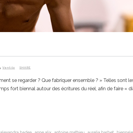
Ventilo
SHARE
ment se regarder ? Que fabriquer ensemble ? » Telles sont le
 fort biennal autour des écritures du réel, afin de faire « di
alexandra badea
anne alix
antoine mathieu
aurelia barbet
biennale