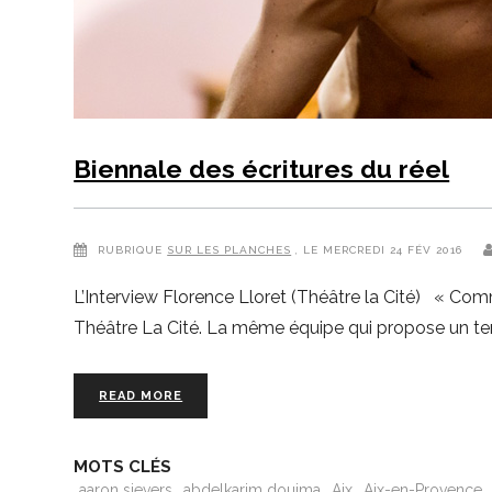
Biennale des écritures du réel
RUBRIQUE
SUR LES PLANCHES
, LE MERCREDI 24 FÉV 2016
L’Interview Florence Lloret (Théâtre la Cité) « Com
Théâtre La Cité. La même équipe qui propose un temps
READ MORE
MOTS CLÉS
aaron sievers
abdelkarim douima
Aix
Aix-en-Provence