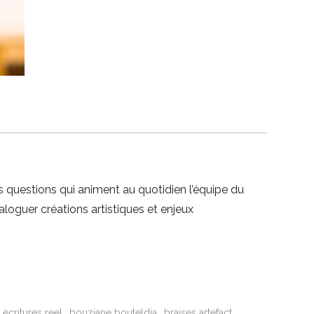
s questions qui animent au quotidien l’équipe du
aloguer créations artistiques et enjeux
 ecritures reel
bouziane bouteldja
braises artefact